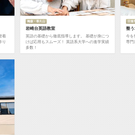
梅森・香久山
日進
岩崎台英語教室
整う場
密着
英語の基礎から徹底指導します。 基礎が身につ
今を
作り
けば応用もスムーズ！ 英語系大学への進学実績
専門
多数！