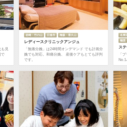
岩崎・竹の山
日進市
梅森・香久山
名東
極楽
レディースクリニックアンジュ
ステ
化も見
「無痛分娩」は24時間オンデマンド でも計画分
判で
娩でも対応。和痛分娩、 産後ケアもとても評判
「ブ
です。
No