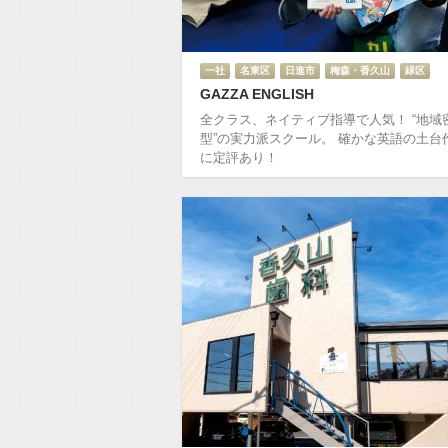
一社
名東区
日進市
梅森・香久山
緑区
GAZZA ENGLISH
全クラス、ネイティブ指導で人気！ “地域
型”の実力派スクール。 確かな英語の土台
に定評あり！