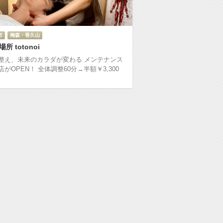
市
梅森・香久山
所 totonoi
整え、未来のカラダが変わる メンテナンス
店がOPEN！ 全体調整60分→半額￥3,300