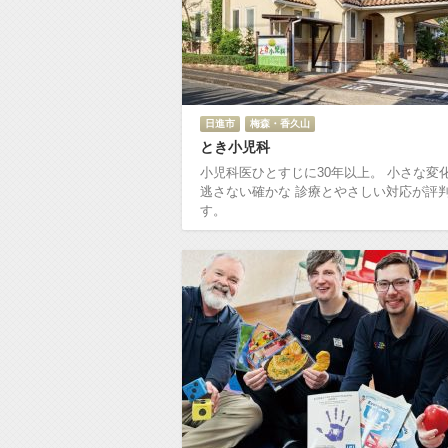
日進市
梅森・香久山
とき小児科
小児科医ひとすじに30年以上。 小さな変
逃さない確かな 診療とやさしい対応が評
す。