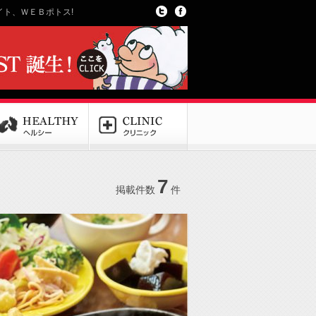
ト、ＷＥＢポトス!
7
掲載件数
件