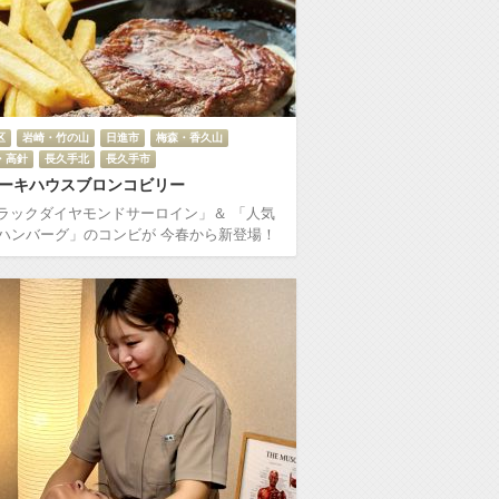
区
岩崎・竹の山
日進市
梅森・香久山
・高針
長久手北
長久手市
ーキハウスブロンコビリー
ラックダイヤモンドサーロイン」＆ 「人気
.1ハンバーグ」のコンビが 今春から新登場！