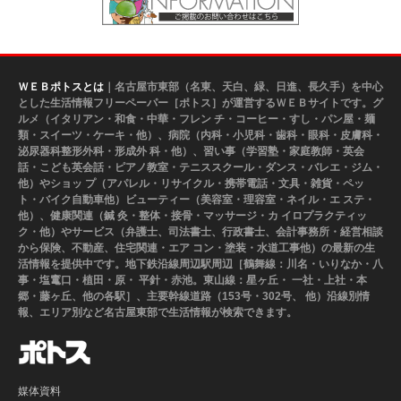
ＷＥＢポトスとは
｜名古屋市東部（名東、天白、緑、日進、長久手）を中心
とした生活情報フリーペーパー［ポトス］が運営するＷＥＢサイトです。グ
ルメ（イタリアン・和食・中華・フレン チ・コーヒー・すし・パン屋・麺
類・スイーツ・ケーキ・他）、病院（内科・小児科・歯科・眼科・皮膚科・
泌尿器科整形外科・形成外 科・他）、習い事（学習塾・家庭教師・英会
話・こども英会話・ピアノ教室・テニススクール・ダンス・バレエ・ジム・
他）やショッ プ（アパレル・リサイクル・携帯電話・文具・雑貨・ペッ
ト・バイク自動車他）ビューティー（美容室・理容室・ネイル・エ ステ・
他）、健康関連（鍼 灸・整体・接骨・マッサージ・カ イロプラクティッ
ク・他）やサービス（弁護士、司法書士、行政書士、会計事務所・経営相談
から保険、不動産、住宅関連・エア コン・塗装・水道工事他）の最新の生
活情報を提供中です。地下鉄沿線周辺駅周辺［鶴舞線：川名・いりなか・八
事・塩竃口・植田・原・ 平針・赤池。東山線：星ヶ丘・ 一社・上社・本
郷・藤ヶ丘、他の各駅］、主要幹線道路（153号・302号、 他）沿線別情
報、エリア別など名古屋東部で生活情報が検索できます。
媒体資料