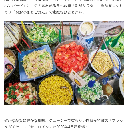
ハンバーグ」に、旬の素材彩る食べ放題「新鮮サラダ」、魚沼産コシヒ
カリ「おおかまどごはん」で素敵なひとときを。
確かな品質に豊かな風味、ジューシーで柔らかい肉質が特徴の「ブラッ
クダイヤモンドサーロイン」が2026年4月新登場！