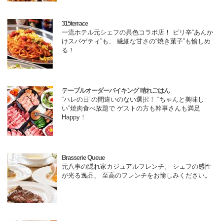
315terrace
一流ホテル元シェフの異色コラボ店！ ピリ辛“あんか
けスパゲティ”も、 繊細な甘さの“焼き菓子”も愉しめ
る！
テーブルオーダーバイキング 晴れごはん
“ハレの日”の間違いのない選択！ “ちゃんと美味し
い”焼肉食べ放題で ゲストの方も幹事さんも満足
Happy！
Brasserie Queue
元八事の隠れ家カジュアルフレンチ。 シェフの感性
が光る逸品、 至高のフレンチをお愉しみください。