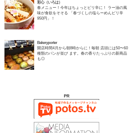
彩心（いろは）
春メニュー！今年はちょっとピリ辛に！ ラー油の風
味が食欲をそそる 「春づくしの塩らーめんピリ辛
950円」！
Bakeryporter
開店時間4月から朝8時からに！毎朝 店頭には50〜60
種類のパンが並び ます。春の香りたっぷりの新商品
も◎
PR