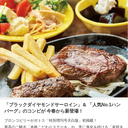
「ブラックダイヤモンドサーロイン」＆ 「人気No.1ハン
バーグ」のコンビが 今春から新登場！
ブロンコビリーがポトス「特別増刊号天白版」初掲載！
最高のご馳走「本格こだわりステーキ」や、常に進化を続ける「炭焼き