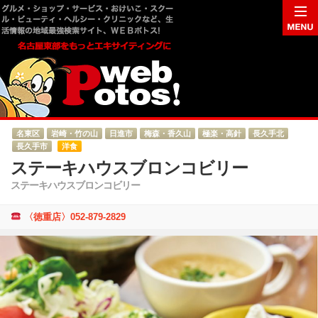
名東区
岩崎・竹の山
日進市
梅森・香久山
極楽・高針
長久手北
長久手市
洋食
ステーキハウスブロンコビリー
ステーキハウスブロンコビリー
〈徳重店〉052-879-2829