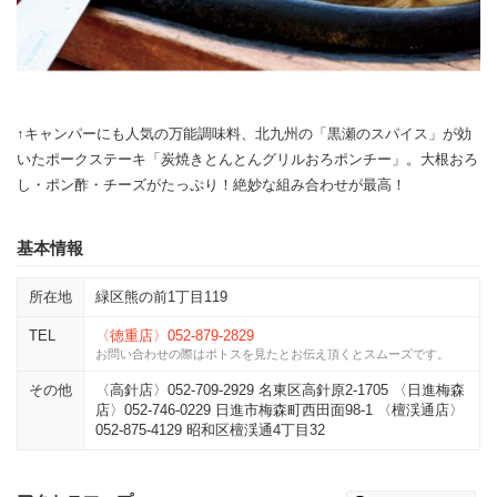
↑キャンパーにも人気の万能調味料、北九州の「黒瀬のスパイス」が効
いたポークステーキ「炭焼きとんとんグリルおろポンチー」。大根おろ
し・ポン酢・チーズがたっぷり！絶妙な組み合わせが最高！
基本情報
所在地
緑区熊の前1丁目119
TEL
〈徳重店〉052-879-2829
お問い合わせの際はポトスを見たとお伝え頂くとスムーズです。
その他
〈高針店〉052-709-2929 名東区高針原2-1705 〈日進梅森
店〉052-746-0229 日進市梅森町西田面98-1 〈檀渓通店〉
052-875-4129 昭和区檀渓通4丁目32