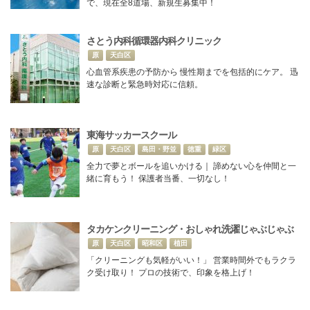
で、現在全8道場、新規生募集中！
さとう内科循環器内科クリニック
原
天白区
心血管系疾患の予防から 慢性期までを包括的にケア。 迅
速な診断と緊急時対応に信頼。
東海サッカースクール
原
天白区
島田・野並
徳重
緑区
全力で夢とボールを追いかける｜ 諦めない心を仲間と一
緒に育もう！ 保護者当番、一切なし！
タカケンクリーニング・おしゃれ洗濯じゃぶじゃぶ
原
天白区
昭和区
植田
「クリーニングも気軽がいい！」 営業時間外でもラクラ
ク受け取り！ プロの技術で、印象を格上げ！