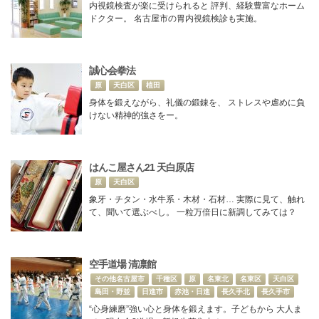
内視鏡検査が楽に受けられると 評判、経験豊富なホーム
ドクター。 名古屋市の胃内視鏡検診も実施。
誠心会拳法
原
天白区
植田
身体を鍛えながら、礼儀の鍛錬を、 ストレスや虐めに負
けない精神的強さをー。
はんこ屋さん21 天白原店
原
天白区
象牙・チタン・水牛系・木材・石材… 実際に見て、触れ
て、聞いて選ぶべし。 一粒万倍日に新調してみては？
空手道場 清凛館
その他名古屋市
千種区
原
名東北
名東区
天白区
島田・野並
日進市
赤池・日進
長久手北
長久手市
“心身練磨”強い心と身体を鍛えます。子どもから 大人ま