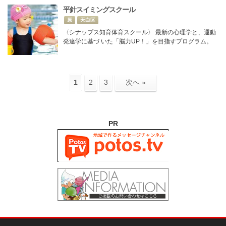
平針スイミングスクール
原
天白区
〈シナップス知育体育スクール〉 最新の心理学と、運動
発達学に基づ いた「脳力UP！」を目指すプログラム。
1
2
3
次へ »
PR