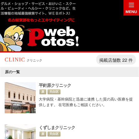
掲載店舗数 22 件
CLINIC
クリニック
原の一覧
平針原クリニック
原
天白区
大学病院・基幹病院と迅速に連携 した質の高い医療を提
供します。 在宅医療もご相談ください。
くずしまクリニック
原
天白区