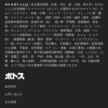
ＷＥＢポトスとは
｜名古屋市東部（名東、天白、緑、日進、長久手）を中心
とした生活情報フリーペーパー［ポトス］が運営するＷＥＢサイトです。グ
ルメ（イタリアン・和食・中華・フレン チ・コーヒー・すし・パン屋・麺
類・スイーツ・ケーキ・他）、病院（内科・小児科・歯科・眼科・皮膚科・
泌尿器科整形外科・形成外 科・他）、習い事（学習塾・家庭教師・英会
話・こども英会話・ピアノ教室・テニススクール・ダンス・バレエ・ジム・
他）やショッ プ（アパレル・リサイクル・携帯電話・文具・雑貨・ペッ
ト・バイク自動車他）ビューティー（美容室・理容室・ネイル・エ ステ・
他）、健康関連（鍼 灸・整体・接骨・マッサージ・カ イロプラクティッ
ク・他）やサービス（弁護士、司法書士、行政書士、会計事務所・経営相談
から保険、不動産、住宅関連・エア コン・塗装・水道工事他）の最新の生
活情報を提供中です。地下鉄沿線周辺駅周辺［鶴舞線：川名・いりなか・八
事・塩竃口・植田・原・ 平針・赤池。東山線：星ヶ丘・ 一社・上社・本
郷・藤ヶ丘、他の各駅］、主要幹線道路（153号・302号、 他）沿線別情
報、エリア別など名古屋東部で生活情報が検索できます。
媒体資料
お問い合わせ
会社概要