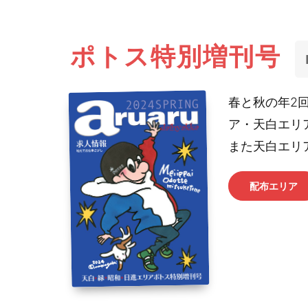
ポトス特別増刊号
春と秋の年2
ア・天白エリ
また天白エリ
配布エリア