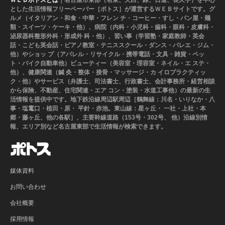
ＷＥＢポトスとは
｜名古屋市東部（名東、天白、緑、日進、長久手）を中心
とした生活情報フリーペーパー［ポトス］が運営するＷＥＢサイトです。グ
ルメ（イタリアン・和食・中華・フレン チ・コーヒー・すし・パン屋・麺
類・スイーツ・ケーキ・他）、病院（内科・小児科・歯科・眼科・皮膚科・
泌尿器科整形外科・形成外 科・他）、習い事（学習塾・家庭教師・英会
話・こども英会話・ピアノ教室・テニススクール・ダンス・バレエ・ジム・
他）やショッ プ（アパレル・リサイクル・携帯電話・文具・雑貨・ペッ
ト・バイク自動車他）ビューティー（美容室・理容室・ネイル・エ ステ・
他）、健康関連（鍼 灸・整体・接骨・マッサージ・カ イロプラクティッ
ク・他）やサービス（弁護士、司法書士、行政書士、会計事務所・経営相談
から保険、不動産、住宅関連・エア コン・塗装・水道工事他）の最新の生
活情報を提供中です。地下鉄沿線周辺駅周辺［鶴舞線：川名・いりなか・八
事・塩竃口・植田・原・ 平針・赤池。東山線：星ヶ丘・ 一社・上社・本
郷・藤ヶ丘、他の各駅］、主要幹線道路（153号・302号、 他）沿線別情
報、エリア別など名古屋東部で生活情報が検索できます。
媒体資料
お問い合わせ
会社概要
採用情報