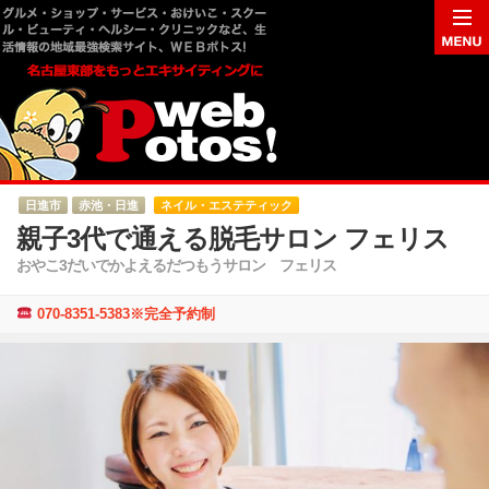
日進市
赤池・日進
ネイル・エステティック
親子3代で通える脱毛サロン フェリス
おやこ3だいでかよえるだつもうサロン フェリス
070-8351-5383※完全予約制