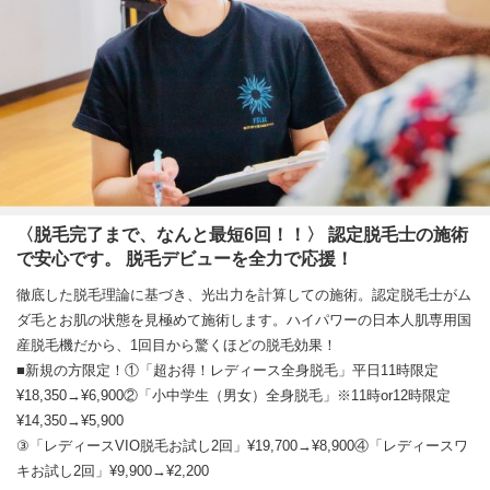
〈脱毛完了まで、なんと最短6回！！〉 認定脱毛士の施術
で安心です。 脱毛デビューを全力で応援！
徹底した脱毛理論に基づき、光出力を計算しての施術。認定脱毛士がム
ダ毛とお肌の状態を見極めて施術します。ハイパワーの日本人肌専用国
産脱毛機だから、1回目から驚くほどの脱毛効果！
■新規の方限定！①「超お得！レディース全身脱毛」平日11時限定
¥18,350→¥6,900②「小中学生（男女）全身脱毛」※11時or12時限定
¥14,350→¥5,900
③「レディースVIO脱毛お試し2回」¥19,700→¥8,900④「レディースワ
キお試し2回」¥9,900→¥2,200