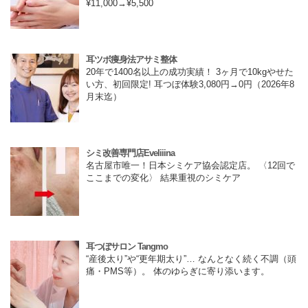
¥11,000→¥5,500
耳ツボ痩身法アサミ整体
20年で1400名以上の成功実績！ 3ヶ月で10kgやせた
い方、初回限定! 耳つぼ体験3,080円→0円（2026年8
月末迄）
シミ改善専門店Eveliiina
名古屋市唯一！日本シミケア協会認定店。 〈12回で
ここまでの変化〉 結果重視のシミケア
耳つぼサロン Tangmo
“産後太り”や“更年期太り”… なんとなく続く不調（頭
痛・PMS等）。 体のゆらぎに寄り添います。