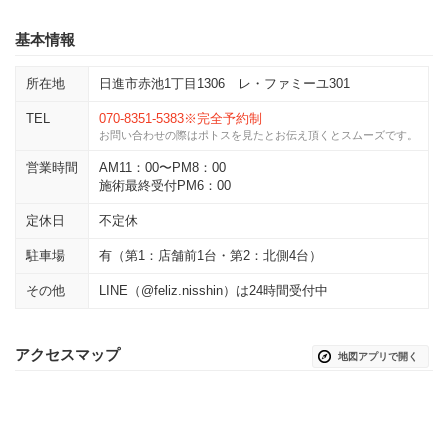
基本情報
所在地
日進市赤池1丁目1306 レ・ファミーユ301
TEL
070-8351-5383※完全予約制
お問い合わせの際はポトスを見たとお伝え頂くとスムーズです。
営業時間
AM11：00〜PM8：00
施術最終受付PM6：00
定休日
不定休
駐車場
有（第1：店舗前1台・第2：北側4台）
その他
LINE（@feliz.nisshin）は24時間受付中
アクセスマップ
地図アプリで開く