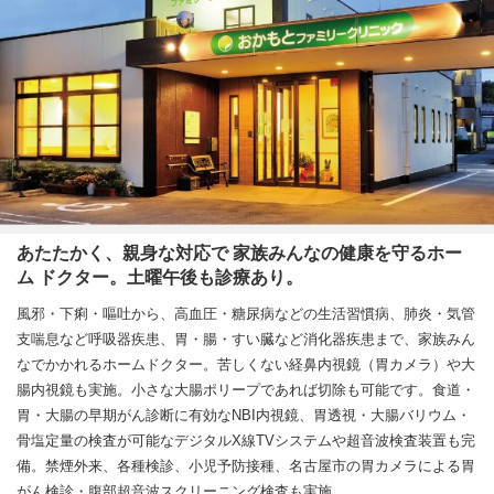
あたたかく、親身な対応で 家族みんなの健康を守るホー
ム ドクター。土曜午後も診療あり。
風邪・下痢・嘔吐から、高血圧・糖尿病などの生活習慣病、肺炎・気管
支喘息など呼吸器疾患、胃・腸・すい臓など消化器疾患まで、家族みん
なでかかれるホームドクター。苦しくない経鼻内視鏡（胃カメラ）や大
腸内視鏡も実施。小さな大腸ポリープであれば切除も可能です。食道・
胃・大腸の早期がん診断に有効なNBI内視鏡、胃透視・大腸バリウム・
骨塩定量の検査が可能なデジタルX線TVシステムや超音波検査装置も完
備。禁煙外来、各種検診、小児予防接種、名古屋市の胃カメラによる胃
がん検診・腹部超音波スクリーニング検査も実施。