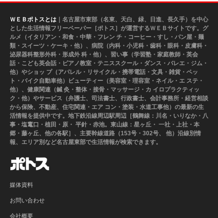
ＷＥＢポトスとは
｜名古屋市東部（名東、天白、緑、日進、長久手）を中心
とした生活情報フリーペーパー［ポトス］が運営するＷＥＢサイトです。グ
ルメ（イタリアン・和食・中華・フレン チ・コーヒー・すし・パン屋・麺
類・スイーツ・ケーキ・他）、病院（内科・小児科・歯科・眼科・皮膚科・
泌尿器科整形外科・形成外 科・他）、習い事（学習塾・家庭教師・英会
話・こども英会話・ピアノ教室・テニススクール・ダンス・バレエ・ジム・
他）やショッ プ（アパレル・リサイクル・携帯電話・文具・雑貨・ペッ
ト・バイク自動車他）ビューティー（美容室・理容室・ネイル・エ ステ・
他）、健康関連（鍼 灸・整体・接骨・マッサージ・カ イロプラクティッ
ク・他）やサービス（弁護士、司法書士、行政書士、会計事務所・経営相談
から保険、不動産、住宅関連・エア コン・塗装・水道工事他）の最新の生
活情報を提供中です。地下鉄沿線周辺駅周辺［鶴舞線：川名・いりなか・八
事・塩竃口・植田・原・ 平針・赤池。東山線：星ヶ丘・ 一社・上社・本
郷・藤ヶ丘、他の各駅］、主要幹線道路（153号・302号、 他）沿線別情
報、エリア別など名古屋東部で生活情報が検索できます。
媒体資料
お問い合わせ
会社概要