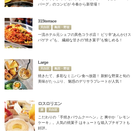
バーグ」のコンビが 今春から新登場！
315terrace
天白区
島田・野並
一流ホテル元シェフの異色コラボ店！ ピリ辛“あんかけス
パゲティ”も、 繊細な甘さの“焼き菓子”も愉しめる！
Large
天白区
島田・野並
焼きたて、多彩なミニパン食べ放題！ 新鮮な野菜と旬の
美味がたっぷり、 魅惑のデリサラプレートが人気！
ロスロリエン
原
天白区
こだわりの「手焼きバウムクーヘン」と 爽やか「レモン
ケーキ」。人気の焼菓子 はキュートな箱入プチギフトも
好評。