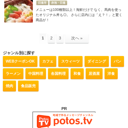
日進市
赤池・日進
メニューは100種類以上！海鮮だけで なく、馬肉を使っ
たオリジナル丼も◎。 さらに店内には「え？！」と驚く
商品が！
1
2
3
次へ »
ジャンル別に探す
WEBクーポンOK
カフェ
スウィーツ
ダイニング
パン
ラーメン
中国料理
各国料理
和食
居酒屋
洋食
焼肉
食品販売
PR