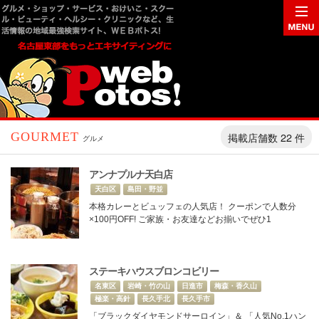
掲載店舗数 22 件
GOURMET
グルメ
アンナプルナ天白店
天白区
島田・野並
本格カレーとビュッフェの人気店！ クーポンで人数分
×100円OFF! ご家族・お友達などお揃いでぜひ1
ステーキハウスブロンコビリー
名東区
岩崎・竹の山
日進市
梅森・香久山
極楽・高針
長久手北
長久手市
「ブラックダイヤモンドサーロイン」＆ 「人気No.1ハン