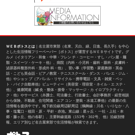
ＷＥＢポトスとは
｜名古屋市東部（名東、天白、緑、日進、長久手）を中心
とした生活情報フリーペーパー［ポトス］が運営するＷＥＢサイトです。グ
ルメ（イタリアン・和食・中華・フレン チ・コーヒー・すし・パン屋・麺
類・スイーツ・ケーキ・他）、病院（内科・小児科・歯科・眼科・皮膚科・
泌尿器科整形外科・形成外 科・他）、習い事（学習塾・家庭教師・英会
話・こども英会話・ピアノ教室・テニススクール・ダンス・バレエ・ジム・
他）やショッ プ（アパレル・リサイクル・携帯電話・文具・雑貨・ペッ
ト・バイク自動車他）ビューティー（美容室・理容室・ネイル・エ ステ・
他）、健康関連（鍼 灸・整体・接骨・マッサージ・カ イロプラクティッ
ク・他）やサービス（弁護士、司法書士、行政書士、会計事務所・経営相談
から保険、不動産、住宅関連・エア コン・塗装・水道工事他）の最新の生
活情報を提供中です。地下鉄沿線周辺駅周辺［鶴舞線：川名・いりなか・八
事・塩竃口・植田・原・ 平針・赤池。東山線：星ヶ丘・ 一社・上社・本
郷・藤ヶ丘、他の各駅］、主要幹線道路（153号・302号、 他）沿線別情
報、エリア別など名古屋東部で生活情報が検索できます。