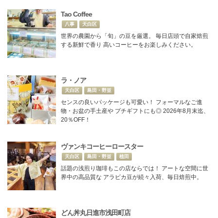
Tao Coffee
八事
天白区
世界の農園から「旬」の豆を厳選。 毎日店頭で自家焙煎
する新鮮で香り 高いコーヒーをお楽しみください。
ラ・ノア
天白区
島田・野並
センスの良いパッケージも可愛い！ フォーマルなご進
物・お盆の手土産や プチギフトにも◎ 2026年8月末迄、
20％OFF！
ヴァンキコーヒーロースター
天白区
島田・野並
植田
話題の浅煎り珈琲もこの店ならでは！ アートな空間に世
界中の高品質な アラビカ豆が続々入荷、毎日焙煎中。
どん丼丸日進市浅田町店