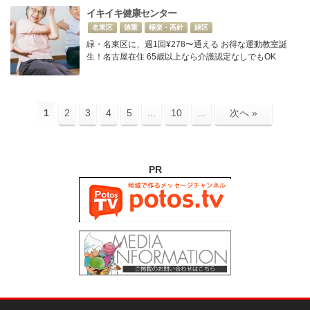
イキイキ健康センター
名東区
徳重
極楽・高針
緑区
緑・名東区に、週1回¥278〜通える お得な運動教室誕
生！名古屋在住 65歳以上なら介護認定なしでもOK
1
2
3
4
5
...
10
...
次へ »
PR