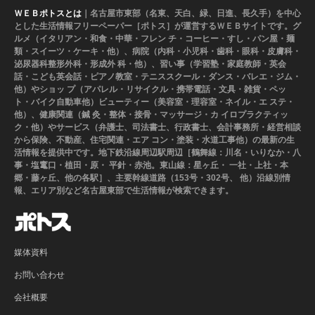
ＷＥＢポトスとは
｜名古屋市東部（名東、天白、緑、日進、長久手）を中心
とした生活情報フリーペーパー［ポトス］が運営するＷＥＢサイトです。グ
ルメ（イタリアン・和食・中華・フレン チ・コーヒー・すし・パン屋・麺
類・スイーツ・ケーキ・他）、病院（内科・小児科・歯科・眼科・皮膚科・
泌尿器科整形外科・形成外 科・他）、習い事（学習塾・家庭教師・英会
話・こども英会話・ピアノ教室・テニススクール・ダンス・バレエ・ジム・
他）やショッ プ（アパレル・リサイクル・携帯電話・文具・雑貨・ペッ
ト・バイク自動車他）ビューティー（美容室・理容室・ネイル・エ ステ・
他）、健康関連（鍼 灸・整体・接骨・マッサージ・カ イロプラクティッ
ク・他）やサービス（弁護士、司法書士、行政書士、会計事務所・経営相談
から保険、不動産、住宅関連・エア コン・塗装・水道工事他）の最新の生
活情報を提供中です。地下鉄沿線周辺駅周辺［鶴舞線：川名・いりなか・八
事・塩竃口・植田・原・ 平針・赤池。東山線：星ヶ丘・ 一社・上社・本
郷・藤ヶ丘、他の各駅］、主要幹線道路（153号・302号、 他）沿線別情
報、エリア別など名古屋東部で生活情報が検索できます。
媒体資料
お問い合わせ
会社概要