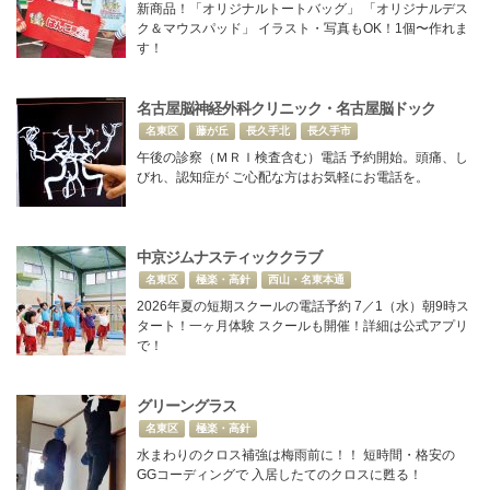
新商品！「オリジナルトートバッグ」 「オリジナルデス
ク＆マウスパッド」 イラスト・写真もOK！1個〜作れま
す！
名古屋脳神経外科クリニック・名古屋脳ドック
名東区
藤が丘
長久手北
長久手市
午後の診察（ＭＲＩ検査含む）電話 予約開始。頭痛、し
びれ、認知症が ご心配な方はお気軽にお電話を。
中京ジムナスティッククラブ
名東区
極楽・高針
西山・名東本通
2026年夏の短期スクールの電話予約 7／1（水）朝9時ス
タート！一ヶ月体験 スクールも開催！詳細は公式アプリ
で！
グリーングラス
名東区
極楽・高針
水まわりのクロス補強は梅雨前に！！ 短時間・格安の
GGコーディングで 入居したてのクロスに甦る！