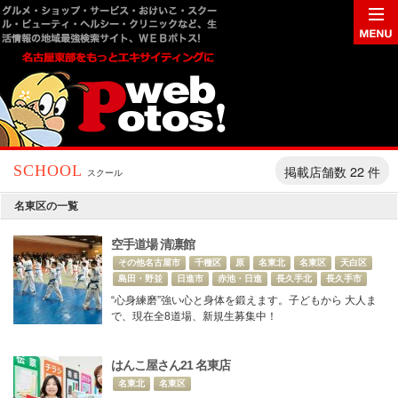
掲載店舗数 22 件
SCHOOL
スクール
名東区の一覧
空手道場 清凛館
その他名古屋市
千種区
原
名東北
名東区
天白区
島田・野並
日進市
赤池・日進
長久手北
長久手市
“心身練磨”強い心と身体を鍛えます。子どもから 大人ま
で、現在全8道場、新規生募集中！
はんこ屋さん21 名東店
名東北
名東区