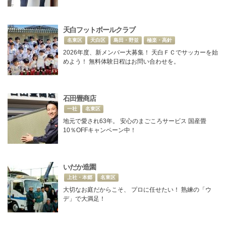
天白フットボールクラブ
名東区
天白区
島田・野並
極楽・高針
2026年度、新メンバー大募集！ 天白ＦＣでサッカーを始
めよう！ 無料体験日程はお問い合わせを。
石田畳商店
一社
名東区
地元で愛され63年。 安心のまごころサービス 国産畳
10％OFFキャンペーン中！
いだか造園
上社・本郷
名東区
大切なお庭だからこそ、 プロに任せたい！ 熟練の「ウ
デ」で大満足！