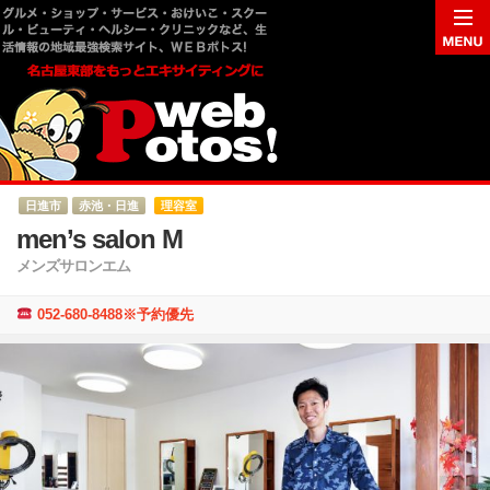
日進市
赤池・日進
理容室
men’s salon M
メンズサロンエム
052-680-8488※予約優先