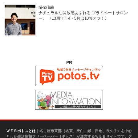
ni-no hair
ナチュラルな開放感あふれる プライベートサロン
ー。 〈13周年！4・5月は10％オフ！〉
PR
ＷＥＢポトスとは
｜名古屋市東部（名東、天白、緑、日進、長久手）を中心
とした生活情報フリーペーパー［ポトス］が運営するＷＥＢサイトです。グ