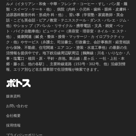
ルメ（イタリアン・和食・中華・フレン チ・コーヒー・すし・パン屋・麺
類・スイーツ・ケーキ・他）、病院（内科・小児科・歯科・眼科・皮膚科・
泌尿器科整形外科・形成外 科・他）、習い事（学習塾・家庭教師・英会
話・こども英会話・ピアノ教室・テニススクール・ダンス・バレエ・ジム・
他）やショッ プ（アパレル・リサイクル・携帯電話・文具・雑貨・ペッ
ト・バイク自動車他）ビューティー（美容室・理容室・ネイル・エ ステ・
他）、健康関連（鍼 灸・整体・接骨・マッサージ・カ イロプラクティッ
ク・他）やサービス（弁護士、司法書士、行政書士、会計事務所・経営相談
から保険、不動産、住宅関連・エア コン・塗装・水道工事他）の最新の生
活情報を提供中です。地下鉄沿線周辺駅周辺［鶴舞線：川名・いりなか・八
事・塩竃口・植田・原・ 平針・赤池。東山線：星ヶ丘・ 一社・上社・本
郷・藤ヶ丘、他の各駅］、主要幹線道路（153号・302号、 他）沿線別情
報、エリア別など名古屋東部で生活情報が検索できます。
媒体資料
お問い合わせ
会社概要
採用情報
プライバシーポリシー