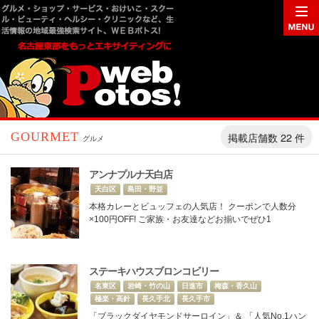
掲載店舗数 22 件
GOURMET
グルメ
アンナプルナ天白店
天白区
島田・野並
本格カレーとビュッフェの人気店！ クーポンで人数分
×100円OFF! ご家族・お友達などお揃いでぜひ1
ステーキハウスブロンコビリー
名東区
岩崎・竹の山
日進市
梅森・香久山
極楽・高針
長久手北
長久手市
「ブラックダイヤモンドサーロイン」＆ 「人気No.1ハン