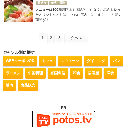
日進市
赤池・日進
メニューは100種類以上！海鮮だけで なく、馬肉を使っ
たオリジナル丼も◎。 さらに店内には「え？！」と驚く
商品が！
1
2
3
次へ »
ジャンル別に探す
WEBクーポンOK
カフェ
スウィーツ
ダイニング
パン
ラーメン
中国料理
各国料理
和食
居酒屋
洋食
焼肉
食品販売
PR