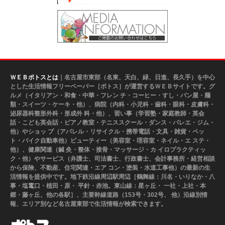
ＷＥＢポトスとは
｜名古屋市東部（名東、天白、緑、日進、長久手）を中心
とした生活情報フリーペーパー［ポトス］が運営するＷＥＢサイトです。グ
ルメ（イタリアン・和食・中華・フレン チ・コーヒー・すし・パン屋・麺
類・スイーツ・ケーキ・他）、病院（内科・小児科・歯科・眼科・皮膚科・
泌尿器科整形外科・形成外 科・他）、習い事（学習塾・家庭教師・英会
話・こども英会話・ピアノ教室・テニススクール・ダンス・バレエ・ジム・
他）やショッ プ（アパレル・リサイクル・携帯電話・文具・雑貨・ペッ
ト・バイク自動車他）ビューティー（美容室・理容室・ネイル・エ ステ・
他）、健康関連（鍼 灸・整体・接骨・マッサージ・カ イロプラクティッ
ク・他）やサービス（弁護士、司法書士、行政書士、会計事務所・経営相談
から保険、不動産、住宅関連・エア コン・塗装・水道工事他）の最新の生
活情報を提供中です。地下鉄沿線周辺駅周辺［鶴舞線：川名・いりなか・八
事・塩竃口・植田・原・ 平針・赤池。東山線：星ヶ丘・ 一社・上社・本
郷・藤ヶ丘、他の各駅］、主要幹線道路（153号・302号、 他）沿線別情
報、エリア別など名古屋東部で生活情報が検索できます。