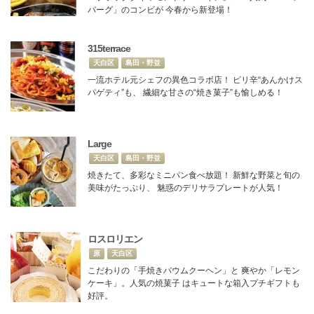
バーグ」のコンビが 今春から新登場！
315terrace
天白区
島田・野並
一流ホテル元シェフの異色コラボ店！ ピリ辛“あんかけス
パゲティ”も、 繊細な甘さの“焼き菓子”も愉しめる！
Large
天白区
島田・野並
焼きたて、多彩なミニパン食べ放題！ 新鮮な野菜と旬の
美味がたっぷり、 魅惑のデリサラプレートが人気！
ロスロリエン
原
天白区
こだわりの「手焼きバウムクーヘン」と 爽やか「レモン
ケーキ」。人気の焼菓子 はキュートな箱入プチギフトも
好評。