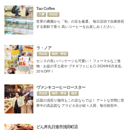
Tao Coffee
八事
天白区
世界の農園から「旬」の豆を厳選。 毎日店頭で自家焙煎
する新鮮で香り 高いコーヒーをお楽しみください。
ラ・ノア
天白区
島田・野並
センスの良いパッケージも可愛い！ フォーマルなご進
物・お盆の手土産や プチギフトにも◎ 2026年8月末迄、
20％OFF！
ヴァンキコーヒーロースター
天白区
島田・野並
植田
話題の浅煎り珈琲もこの店ならでは！ アートな空間に世
界中の高品質な アラビカ豆が続々入荷、毎日焙煎中。
どん丼丸日進市浅田町店