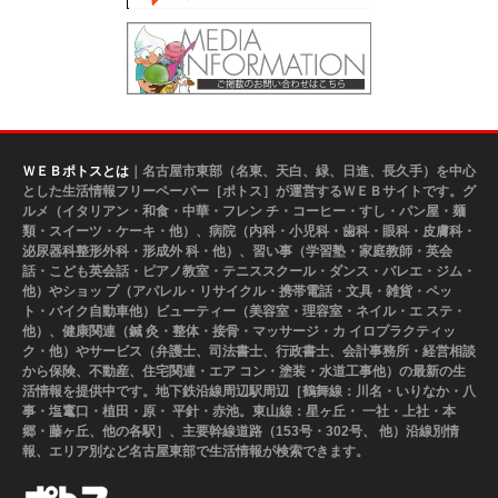
ＷＥＢポトスとは
｜名古屋市東部（名東、天白、緑、日進、長久手）を中心
とした生活情報フリーペーパー［ポトス］が運営するＷＥＢサイトです。グ
ルメ（イタリアン・和食・中華・フレン チ・コーヒー・すし・パン屋・麺
類・スイーツ・ケーキ・他）、病院（内科・小児科・歯科・眼科・皮膚科・
泌尿器科整形外科・形成外 科・他）、習い事（学習塾・家庭教師・英会
話・こども英会話・ピアノ教室・テニススクール・ダンス・バレエ・ジム・
他）やショッ プ（アパレル・リサイクル・携帯電話・文具・雑貨・ペッ
ト・バイク自動車他）ビューティー（美容室・理容室・ネイル・エ ステ・
他）、健康関連（鍼 灸・整体・接骨・マッサージ・カ イロプラクティッ
ク・他）やサービス（弁護士、司法書士、行政書士、会計事務所・経営相談
から保険、不動産、住宅関連・エア コン・塗装・水道工事他）の最新の生
活情報を提供中です。地下鉄沿線周辺駅周辺［鶴舞線：川名・いりなか・八
事・塩竃口・植田・原・ 平針・赤池。東山線：星ヶ丘・ 一社・上社・本
郷・藤ヶ丘、他の各駅］、主要幹線道路（153号・302号、 他）沿線別情
報、エリア別など名古屋東部で生活情報が検索できます。