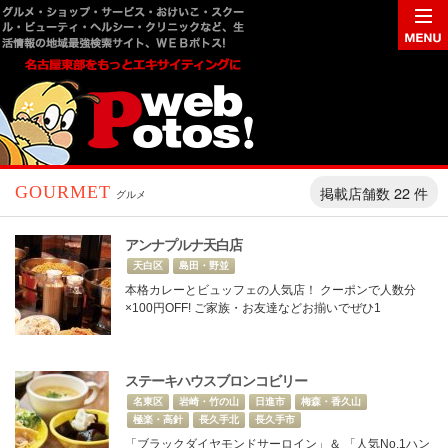
掲載店舗数 22 件
GOURMET
グルメ
アンナプルナ天白店
天白区
島田・野並
本格カレーとビュッフェの人気店！ クーポンで人数分
×100円OFF! ご家族・お友達などお揃いでぜひ1
ステーキハウスブロンコビリー
名東区
岩崎・竹の山
日進市
梅森・香久山
極楽・高針
長久手北
長久手市
「ブラックダイヤモンドサーロイン」＆ 「人気No.1ハン