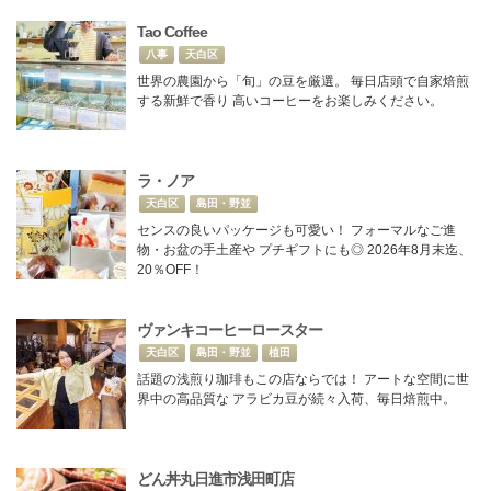
Tao Coffee
八事
天白区
世界の農園から「旬」の豆を厳選。 毎日店頭で自家焙煎
する新鮮で香り 高いコーヒーをお楽しみください。
ラ・ノア
天白区
島田・野並
センスの良いパッケージも可愛い！ フォーマルなご進
物・お盆の手土産や プチギフトにも◎ 2026年8月末迄、
20％OFF！
ヴァンキコーヒーロースター
天白区
島田・野並
植田
話題の浅煎り珈琲もこの店ならでは！ アートな空間に世
界中の高品質な アラビカ豆が続々入荷、毎日焙煎中。
どん丼丸日進市浅田町店