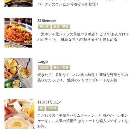
バーグ」のコンビが 今春から新登場！
315terrace
天白区
島田・野並
一流ホテル元シェフの異色コラボ店！ ピリ辛“あんかけス
パゲティ”も、 繊細な甘さの“焼き菓子”も愉しめる！
Large
天白区
島田・野並
焼きたて、多彩なミニパン食べ放題！ 新鮮な野菜と旬の
美味がたっぷり、 魅惑のデリサラプレートが人気！
ロスロリエン
原
天白区
こだわりの「手焼きバウムクーヘン」と 爽やか「レモン
ケーキ」。人気の焼菓子 はキュートな箱入プチギフトも
好評。