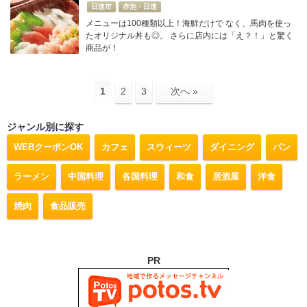
日進市
赤池・日進
メニューは100種類以上！海鮮だけで なく、馬肉を使っ
たオリジナル丼も◎。 さらに店内には「え？！」と驚く
商品が！
1
2
3
次へ »
ジャンル別に探す
WEBクーポンOK
カフェ
スウィーツ
ダイニング
パン
ラーメン
中国料理
各国料理
和食
居酒屋
洋食
焼肉
食品販売
PR