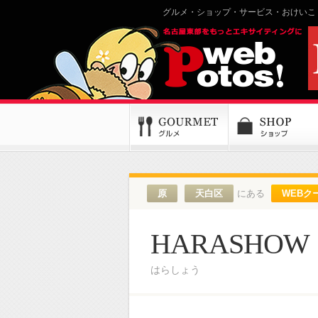
グルメ・ショップ・サービス・おけいこ
原
天白区
にある
WEBク
HARASHOW
はらしょう