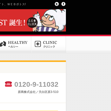
ト、ＷＥＢポトス!
0120-9-11032
原商株式会社／天白区原3-510