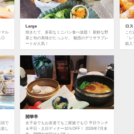
Large
ロス
ーマル
焼きたて、多彩なミニパン食べ放題！ 新鮮な野
こだ
も◎
菜と旬の美味がたっぷり、 魅惑のデリサラプレ
「レ
ートが人気！
箱入
開華亭
店頭で
女子会でもお友達でもご家族でも◎ 平日ランチ
お楽し
＆平日・土日ディナー10％OFF！ 2026年7月末