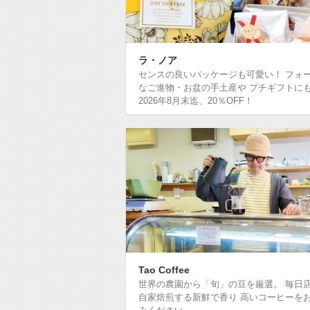
ラ・ノア
センスの良いパッケージも可愛い！ フォ
なご進物・お盆の手土産や プチギフトに
2026年8月末迄、20％OFF！
Tao Coffee
世界の農園から「旬」の豆を厳選。 毎日
自家焙煎する新鮮で香り 高いコーヒーを