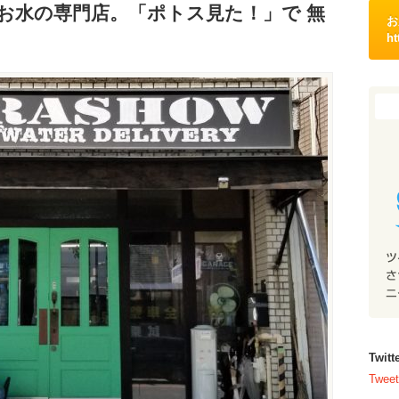
お水の専門店。「ポトス見た！」で 無
お
ht
Twi
Tweet