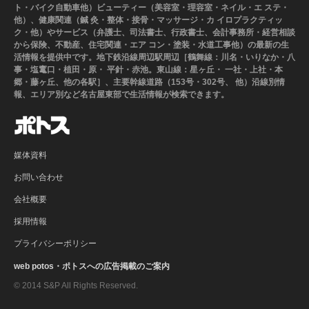
ト・バイク自動車他）ビューティー（美容室・理容室・ネイル・エ ステ・
他）、健康関連（鍼 灸・整体・接骨・マッサージ・カ イロプラクティッ
ク・他）やサービス（弁護士、司法書士、行政書士、会計事務所・経営相談
から保険、不動産、住宅関連・エア コン・塗装・水道工事他）の最新の生
活情報を提供中です。地下鉄沿線周辺駅周辺［鶴舞線：川名・いりなか・八
事・塩竃口・植田・原・ 平針・赤池。東山線：星ヶ丘・ 一社・上社・本
郷・藤ヶ丘、他の各駅］、主要幹線道路（153号・302号、 他）沿線別情
報、エリア別など名古屋東部で生活情報が検索できます。
媒体資料
お問い合わせ
会社概要
採用情報
プライバシーポリシー
web potos・ポトスへの広告掲載のご案内
© 2014 S&P All Rights Reserved.