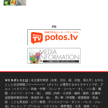
PR
ＷＥＢポトスとは
｜名古屋市東部（名東、天白、緑、日進、長久手）を中心
とした生活情報フリーペーパー［ポトス］が運営するＷＥＢサイトです。グ
ルメ（イタリアン・和食・中華・フレン チ・コーヒー・すし・パン屋・麺
類・スイーツ・ケーキ・他）、病院（内科・小児科・歯科・眼科・皮膚科・
泌尿器科整形外科・形成外 科・他）、習い事（学習塾・家庭教師・英会
話・こども英会話・ピアノ教室・テニススクール・ダンス・バレエ・ジム・
他）やショッ プ（アパレル・リサイクル・携帯電話・文具・雑貨・ペッ