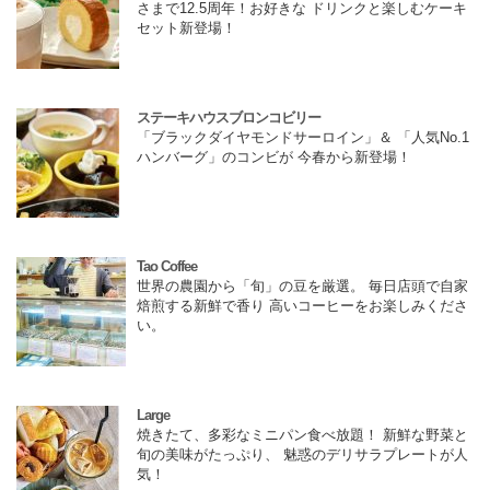
さまで12.5周年！お好きな ドリンクと楽しむケーキ
セット新登場！
ステーキハウスブロンコビリー
「ブラックダイヤモンドサーロイン」＆ 「人気No.1
ハンバーグ」のコンビが 今春から新登場！
Tao Coffee
世界の農園から「旬」の豆を厳選。 毎日店頭で自家
焙煎する新鮮で香り 高いコーヒーをお楽しみくださ
い。
Large
焼きたて、多彩なミニパン食べ放題！ 新鮮な野菜と
旬の美味がたっぷり、 魅惑のデリサラプレートが人
気！