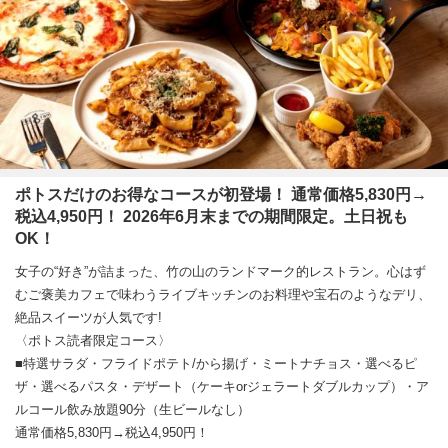
ポトスだけのお得なコースが初登場！ 通常価格5,830円→
税込4,950円！ 2026年6月末までの期間限定。土日祝も
OK！
女子の“好き”が詰まった、竹の山のランドマーク的レストラン。心はず
むご褒美カフェで味わうライブキッチンのお料理や宝石のようなデリ、
絶品スイーツが人気です!
〈ポトス読者限定コース〉
■特選サラダ・フライドポテト/から揚げ・ミートナチョス・選べるピ
ザ・選べるパスタ・デザート（ケーキorジェラートダブルカップ）・ア
ルコール飲み放題90分（生ビールなし）
通常価格5,830円→税込4,950円！