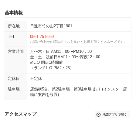
基本情報
所在地
日進市竹の山2丁目1901
TEL
0561-75-5959
お問い合わせの際はポトスを見たとお伝え頂くとスムーズです。
営業時間
月〜木・日 AM11：00〜PM10：30
金・土・祝前日AM11：00〜深夜12：00
※L.O 閉店1時間前
（ランチL.O PM2：25）
定休日
不定休
駐車場
店舗横5台、第2駐車場・第3駐車場 あり (インスタ・店
頭に案内を設置)
アクセスマップ
地図アプリで開く