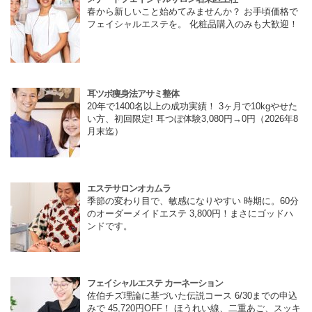
春から新しいこと始めてみませんか？ お手頃価格で
フェイシャルエステを。 化粧品購入のみも大歓迎！
耳ツボ痩身法アサミ整体
20年で1400名以上の成功実績！ 3ヶ月で10kgやせた
い方、初回限定! 耳つぼ体験3,080円→0円（2026年8
月末迄）
エステサロンオカムラ
季節の変わり目で、敏感になりやすい 時期に。60分
のオーダーメイドエステ 3,800円！まさにゴッドハ
ンドです。
フェイシャルエステ カーネーション
佐伯チズ理論に基づいた伝説コース 6/30までの申込
みで 45,720円OFF！ ほうれい線、二重あご、スッキ