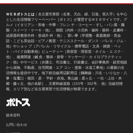
ＷＥＢポトスとは
｜名古屋市東部（名東、天白、緑、日進、長久手）を中心
とした生活情報フリーペーパー［ポトス］が運営するＷＥＢサイトです。グ
ルメ（イタリアン・和食・中華・フレン チ・コーヒー・すし・パン屋・麺
類・スイーツ・ケーキ・他）、病院（内科・小児科・歯科・眼科・皮膚科・
泌尿器科整形外科・形成外 科・他）、習い事（学習塾・家庭教師・英会
話・こども英会話・ピアノ教室・テニススクール・ダンス・バレエ・ジム・
他）やショッ プ（アパレル・リサイクル・携帯電話・文具・雑貨・ペッ
ト・バイク自動車他）ビューティー（美容室・理容室・ネイル・エ ステ・
他）、健康関連（鍼 灸・整体・接骨・マッサージ・カ イロプラクティッ
ク・他）やサービス（弁護士、司法書士、行政書士、会計事務所・経営相談
から保険、不動産、住宅関連・エア コン・塗装・水道工事他）の最新の生
活情報を提供中です。地下鉄沿線周辺駅周辺［鶴舞線：川名・いりなか・八
事・塩竃口・植田・原・ 平針・赤池。東山線：星ヶ丘・ 一社・上社・本
郷・藤ヶ丘、他の各駅］、主要幹線道路（153号・302号、 他）沿線別情
報、エリア別など名古屋東部で生活情報が検索できます。
媒体資料
お問い合わせ