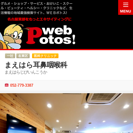
一社
名東区
医科クリニック
まえはら耳鼻咽喉科
まえはらじびいんこうか
052-779-3387