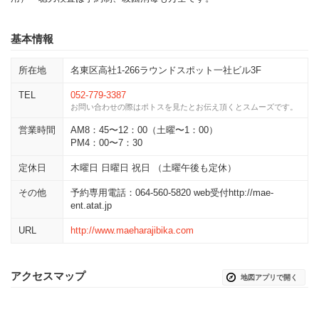
基本情報
所在地
名東区高社1-266ラウンドスポット一社ビル3F
TEL
052-779-3387
お問い合わせの際はポトスを見たとお伝え頂くとスムーズです。
営業時間
AM8：45〜12：00（土曜〜1：00）
PM4：00〜7：30
定休日
木曜日 日曜日 祝日 （土曜午後も定休）
その他
予約専用電話：064-560-5820 web受付http://mae-
ent.atat.jp
URL
http://www.maeharajibika.com
アクセスマップ
地図アプリで開く