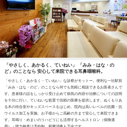
「やさしく、あかるく、ていねい」 「みみ・はな・の
ど」のことなら 安心して来院できる耳鼻咽喉科。
「やさしく・あかるく・ていねい」な診察がモットー。便利な一社駅前
「みみ・はな・のど」のことなら何でも気軽に相談できるお医者さんで
す。患者様の話をしっかり受け止めて病気の内容や治療についての説明
を十分に行い、ていねいな処置で信頼の医療を提供します。ぬくもりあ
る木の待合室やキッズスペースをはじめ、院内は高いレベルの抗菌・抗
ウイルス加工を実施、お子様からご高齢の方まで安心して来院できま
す。耳鳴り・めまいのリハビリにも活用するヘルストロン（保険適
用）・聴力検査は予約制、殺菌消毒も万全です。