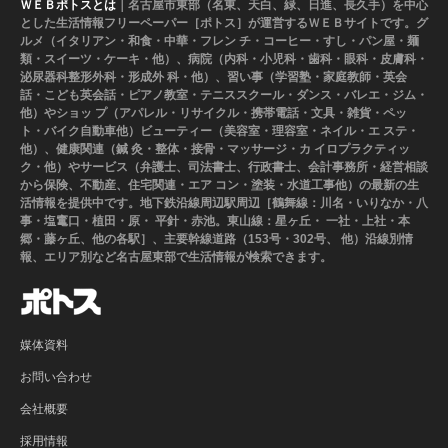
ＷＥＢポトスとは
｜名古屋市東部（名東、天白、緑、日進、長久手）を中心
とした生活情報フリーペーパー［ポトス］が運営するＷＥＢサイトです。グ
ルメ（イタリアン・和食・中華・フレン チ・コーヒー・すし・パン屋・麺
類・スイーツ・ケーキ・他）、病院（内科・小児科・歯科・眼科・皮膚科・
泌尿器科整形外科・形成外 科・他）、習い事（学習塾・家庭教師・英会
話・こども英会話・ピアノ教室・テニススクール・ダンス・バレエ・ジム・
他）やショッ プ（アパレル・リサイクル・携帯電話・文具・雑貨・ペッ
ト・バイク自動車他）ビューティー（美容室・理容室・ネイル・エ ステ・
他）、健康関連（鍼 灸・整体・接骨・マッサージ・カ イロプラクティッ
ク・他）やサービス（弁護士、司法書士、行政書士、会計事務所・経営相談
から保険、不動産、住宅関連・エア コン・塗装・水道工事他）の最新の生
活情報を提供中です。地下鉄沿線周辺駅周辺［鶴舞線：川名・いりなか・八
事・塩竃口・植田・原・ 平針・赤池。東山線：星ヶ丘・ 一社・上社・本
郷・藤ヶ丘、他の各駅］、主要幹線道路（153号・302号、 他）沿線別情
報、エリア別など名古屋東部で生活情報が検索できます。
媒体資料
お問い合わせ
会社概要
採用情報