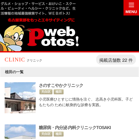
掲載店舗数 22 件
CLINIC
クリニック
植田の一覧
さのすこやかクリニック
天白区
植田
小児医療ひとすじに情熱を注ぐ、 志高き小児科医。子ど
もたちの ために献身的な診療を実践。
糖尿病・内分泌 内科クリニックTOSAKI
天白区
植田