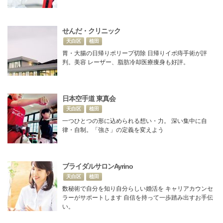
せんだ・クリニック
天白区
植田
胃・大腸の日帰りポリープ切除 日帰りイボ痔手術が評
判。美容 レーザー、脂肪冷却医療痩身も好評。
日本空手道 東真会
天白区
植田
一つひとつの形に込められる想い・力。 深い集中に自
律・自制。「強さ」の定義を変えよう
ブライダルサロンAyrino
天白区
植田
数秘術で自分を知り自分らしい婚活を キャリアカウンセ
ラーがサポートします 自信を持って一歩踏み出すお手伝
い。