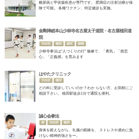
糖尿病と甲状腺疾患が専門です。 肥満症の注射治療が保
険で可能。 各種ワクチン、特定健診も実施。
金剛禅総本山少林寺名古屋太子道院・名古屋植田道
院
天白区
植田
緑区
緑南
少林寺拳法は“人づくりの行” 修練で、「勇気」「慈悲
心」「正義感」を育みます
はやたクリニック
天白区
植田
どの科に受診していいのか？わか らない方、お気軽にご
相談下さい。 植田駅徒歩1分で通院も便利。
誠心会拳法
原
天白区
植田
身体を鍛えながら、礼儀の鍛錬を、 ストレスや虐めに負
けない精神的強さをー。