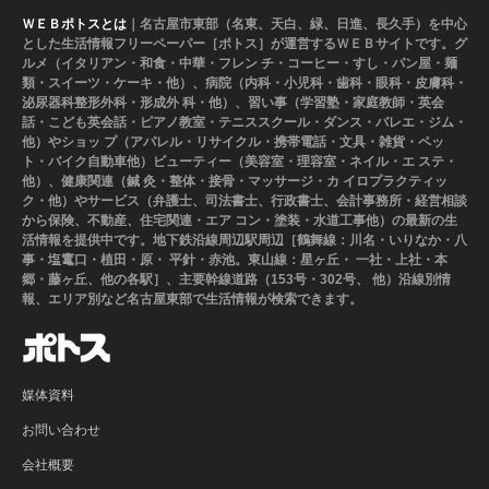
ＷＥＢポトスとは
｜名古屋市東部（名東、天白、緑、日進、長久手）を中心
とした生活情報フリーペーパー［ポトス］が運営するＷＥＢサイトです。グ
ルメ（イタリアン・和食・中華・フレン チ・コーヒー・すし・パン屋・麺
類・スイーツ・ケーキ・他）、病院（内科・小児科・歯科・眼科・皮膚科・
泌尿器科整形外科・形成外 科・他）、習い事（学習塾・家庭教師・英会
話・こども英会話・ピアノ教室・テニススクール・ダンス・バレエ・ジム・
他）やショッ プ（アパレル・リサイクル・携帯電話・文具・雑貨・ペッ
ト・バイク自動車他）ビューティー（美容室・理容室・ネイル・エ ステ・
他）、健康関連（鍼 灸・整体・接骨・マッサージ・カ イロプラクティッ
ク・他）やサービス（弁護士、司法書士、行政書士、会計事務所・経営相談
から保険、不動産、住宅関連・エア コン・塗装・水道工事他）の最新の生
活情報を提供中です。地下鉄沿線周辺駅周辺［鶴舞線：川名・いりなか・八
事・塩竃口・植田・原・ 平針・赤池。東山線：星ヶ丘・ 一社・上社・本
郷・藤ヶ丘、他の各駅］、主要幹線道路（153号・302号、 他）沿線別情
報、エリア別など名古屋東部で生活情報が検索できます。
媒体資料
お問い合わせ
会社概要