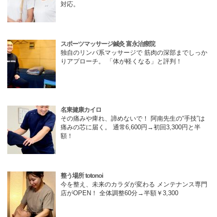
対応。
スポーツマッサージ鍼灸 富永治療院
独自のリンパ系マッサージで 筋肉の深部までしっか
りアプローチ。 「体が軽くなる」と評判！
名東健康カイロ
その痛みや痺れ、諦めないで！ 阿南先生の“手技”は
痛みの芯に届く。 通常6,600円→初回3,300円と半
額！
整う場所 totonoi
今を整え、未来のカラダが変わる メンテナンス専門
店がOPEN！ 全体調整60分→半額￥3,300