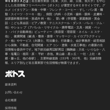
ＷＥＢポトスとは
｜名古屋市東部（名東、天白、緑、日進、長久手）を中心
とした生活情報フリーペーパー［ポトス］が運営するＷＥＢサイトです。グ
ルメ（イタリアン・和食・中華・フレン チ・コーヒー・すし・パン屋・麺
類・スイーツ・ケーキ・他）、病院（内科・小児科・歯科・眼科・皮膚科・
泌尿器科整形外科・形成外 科・他）、習い事（学習塾・家庭教師・英会
話・こども英会話・ピアノ教室・テニススクール・ダンス・バレエ・ジム・
他）やショッ プ（アパレル・リサイクル・携帯電話・文具・雑貨・ペッ
ト・バイク自動車他）ビューティー（美容室・理容室・ネイル・エ ステ・
他）、健康関連（鍼 灸・整体・接骨・マッサージ・カ イロプラクティッ
ク・他）やサービス（弁護士、司法書士、行政書士、会計事務所・経営相談
から保険、不動産、住宅関連・エア コン・塗装・水道工事他）の最新の生
活情報を提供中です。地下鉄沿線周辺駅周辺［鶴舞線：川名・いりなか・八
事・塩竃口・植田・原・ 平針・赤池。東山線：星ヶ丘・ 一社・上社・本
郷・藤ヶ丘、他の各駅］、主要幹線道路（153号・302号、 他）沿線別情
報、エリア別など名古屋東部で生活情報が検索できます。
媒体資料
お問い合わせ
会社概要
採用情報