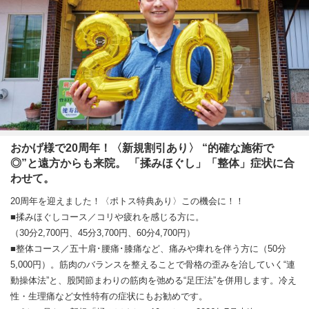
おかげ様で20周年！〈新規割引あり〉 “的確な施術で
◎”と遠方からも来院。 「揉みほぐし」「整体」症状に合
わせて。
20周年を迎えました！〈ポトス特典あり〉この機会に！！
■揉みほぐしコース／コリや疲れを感じる方に。
（30分2,700円、45分3,700円、60分4,700円）
■整体コース／五十肩･腰痛･膝痛など、痛みや痺れを伴う方に（50分
5,000円）。筋肉のバランスを整えることで骨格の歪みを治していく“連
動操体法”と、股関節まわりの筋肉を弛める“足圧法”を併用します。冷え
性・生理痛など女性特有の症状にもお勧めです。