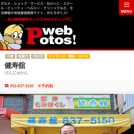
八事
塩釜口
天白区
マッサージ・整体・カイロ
健寿舘
けんじゅかん
052-837-5150 ※予約制