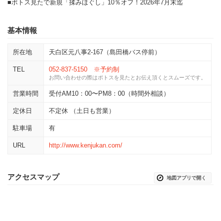
■ポトス見たで新規「揉みほぐし」10％オフ！2026年7月末迄
基本情報
所在地
天白区元八事2-167（島田橋バス停前）
TEL
052-837-5150 ※予約制
お問い合わせの際はポトスを見たとお伝え頂くとスムーズです。
営業時間
受付AM10：00〜PM8：00（時間外相談）
定休日
不定休 （土日も営業）
駐車場
有
URL
http://www.kenjukan.com/
アクセスマップ
地図アプリで開く