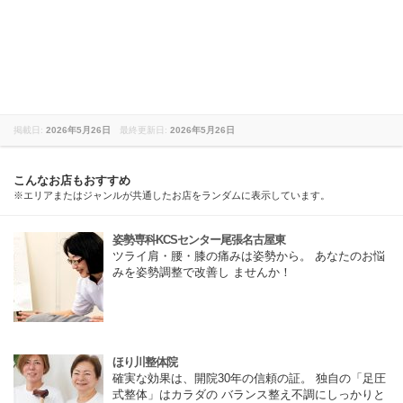
掲載日:
2026年5月26日
最終更新日:
2026年5月26日
こんなお店もおすすめ
※エリアまたはジャンルが共通したお店をランダムに表示しています。
姿勢専科KCSセンター尾張名古屋東
ツライ肩・腰・膝の痛みは姿勢から。 あなたのお悩
みを姿勢調整で改善し ませんか！
ほり川整体院
確実な効果は、開院30年の信頼の証。 独自の「足圧
式整体」はカラダの バランス整え不調にしっかりと