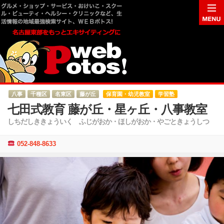
八事
千種区
名東区
藤が丘
保育園・幼児教室
学習塾
七田式教育 藤が丘・星ヶ丘・八事教室
しちだしききょういく ふじがおか・ほしがおか・やごときょうしつ
052-848-8633