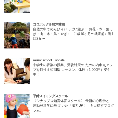
コロポックル雑木林園
自然の中でのんびりいっぱい遊ぶ！ お花・木・葉っ
ぱ・山・水・鳥・やぎ！ 〈1歳10ヶ月〜就園前〉週1
回2ｈ〜
music school sonata
中学生の音楽の授業、受験対策の ための内申点アッ
プを目指す短期型 レッスン。体験（1,000円）受付
中！
平針スイミングスクール
〈シナップス知育体育スクール〉 最新の心理学と、
運動発達学に基づ いた「脳力UP！」を目指すプログ
ラム。