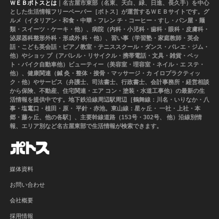
ＷＥＢポトスとは
｜名古屋市東部（名東、天白、緑、日進、長久手）を中心
とした生活情報フリーペーパー［ポトス］が運営するＷＥＢサイトです。グ
ルメ（イタリアン・和食・中華・フレン チ・コーヒー・すし・パン屋・麺
類・スイーツ・ケーキ・他）、病院（内科・小児科・歯科・眼科・皮膚科・
泌尿器科整形外科・形成外 科・他）、習い事（学習塾・家庭教師・英会
話・こども英会話・ピアノ教室・テニススクール・ダンス・バレエ・ジム・
他）やショッ プ（アパレル・リサイクル・携帯電話・文具・雑貨・ペッ
ト・バイク自動車他）ビューティー（美容室・理容室・ネイル・エ ステ・
他）、健康関連（鍼 灸・整体・接骨・マッサージ・カ イロプラクティッ
ク・他）やサービス（弁護士、司法書士、行政書士、会計事務所・経営相談
から保険、不動産、住宅関連・エア コン・塗装・水道工事他）の最新の生
活情報を提供中です。地下鉄沿線周辺駅周辺［鶴舞線：川名・いりなか・八
事・塩竃口・植田・原・ 平針・赤池。東山線：星ヶ丘・ 一社・上社・本
郷・藤ヶ丘、他の各駅］、主要幹線道路（153号・302号、 他）沿線別情
報、エリア別など名古屋東部で生活情報が検索できます。
媒体資料
お問い合わせ
会社概要
採用情報