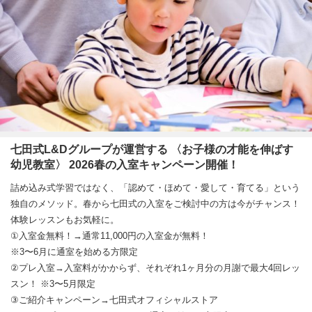
七田式L&Dグループが運営する 〈お子様の才能を伸ばす
幼児教室〉 2026春の入室キャンペーン開催！
詰め込み式学習ではなく、「認めて・ほめて・愛して・育てる」という
独自のメソッド。春から七田式の入室をご検討中の方は今がチャンス！
体験レッスンもお気軽に。
①入室金無料！→通常11,000円の入室金が無料！
※3〜6月に通室を始める方限定
②プレ入室→入室料がかからず、それぞれ1ヶ月分の月謝で最大4回レッ
スン！ ※3〜5月限定
③ご紹介キャンペーン→七田式オフィシャルストア