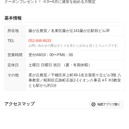
クーポンプレゼント！ ※3〜6月に通室を始める方限定
基本情報
所在地
藤が丘教室／名東区藤が丘141藤が丘駅前ビル3F
TEL
052-848-8633
お問い合わせの際はポトスを見たとお伝え頂くとスムーズです。
営業時間
受付AM10：00〜PM6：00
定休日
土曜日 日曜日 祝日 （夏・冬期休暇）
その他
星が丘教室／千種区井上町49-1名古屋星ケ丘ビル3階 八
事教室／昭和区広路町石坂2-1イオン八事店４F ※3教室
とも駅から約1分
アクセスマップ
地図アプリで開く