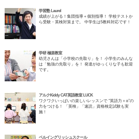
学習塾 Laurel
成績が上がる！集団指導＋個別指導！ 学校テストか
ら受験・英検対策まで。 中学生は5教科対応です！
学研 極楽教室
幼児さんは「小学校の先取り」を！ 小学生のみんな
は「勉強の先取り」を！ 発達がゆっくりな子も歓迎
です。
アルクKiddy CAT英語教室 LUCK
ワクワクいっぱいの楽しいレッスンで “英語力＋α”の
力をつける！ 「英検」「速読」資格検定試験も実
施！
ベルイングリッシュスクール