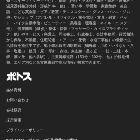
類・スイーツ・ケーキ・他）、病院（内科・小児科・歯科・眼科・皮膚科・
泌尿器科整形外科・形成外 科・他）、習い事（学習塾・家庭教師・英会
話・こども英会話・ピアノ教室・テニススクール・ダンス・バレエ・ジム・
他）やショッ プ（アパレル・リサイクル・携帯電話・文具・雑貨・ペッ
ト・バイク自動車他）ビューティー（美容室・理容室・ネイル・エ ステ・
他）、健康関連（鍼 灸・整体・接骨・マッサージ・カ イロプラクティッ
ク・他）やサービス（弁護士、司法書士、行政書士、会計事務所・経営相談
から保険、不動産、住宅関連・エア コン・塗装・水道工事他）の最新の生
活情報を提供中です。地下鉄沿線周辺駅周辺［鶴舞線：川名・いりなか・八
事・塩竃口・植田・原・ 平針・赤池。東山線：星ヶ丘・ 一社・上社・本
郷・藤ヶ丘、他の各駅］、主要幹線道路（153号・302号、 他）沿線別情
報、エリア別など名古屋東部で生活情報が検索できます。
媒体資料
お問い合わせ
会社概要
採用情報
プライバシーポリシー