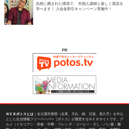
自然に囲まれた環境で、 外国人講師と楽しく英語を
学べます！ 入会金割引キャンペーン実施中！
PR
ＷＥＢポトスとは
｜名古屋市東部（名東、天白、緑、日進、長久手）を中心
とした生活情報フリーペーパー［ポトス］が運営するＷＥＢサイトです。グ
ルメ（イタリアン・和食・中華・フレン チ・コーヒー・すし・パン屋・麺