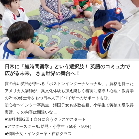
日常に「短時間留学」という選択肢！ 英語のコミュ力で
広がる未来。 さぁ世界の舞台へ！
質の高い英語が学べる「ボストンインターナショナル」。資格を持った
アメリカ人講師が、異文化体験も加え楽しく着実に指導！心理・教育学
の2つの修士号をもつ日本人アドバイザーのサポートも◎。
初心者〜インター卒業生、帰国子女も多数在籍。小学生で英検１級取得
実績。その内容は間違いなし！
■無料体験2回！自分に合うクラスでスタート
■アフタースクール/幼児・小学生（50分・90分）
■帰国子女・インター卒・在籍クラス