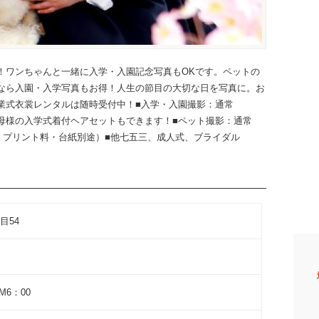
！ワンちゃんと一緒に入学・入園記念写真もOKです。ペットの
なら入園・入学写真もお得！人生の節目の大切な日を写真に。お
業式衣裳レンタルは随時受付中！■入学・入園撮影：通常
無料！お母様の入学式着付ヘアセットもできます！■ペット撮影：通常
年4月末迄。プリント料・台紙別途）■他七五三、成人式、ブライダル
目54
M6：00