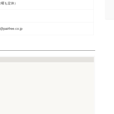
水曜も定休）
@pairfree.co.jp