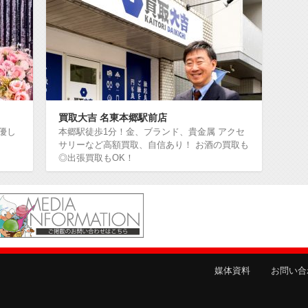
買取大吉 名東本郷駅前店
優し
本郷駅徒歩1分！金、ブランド、貴金属 アクセ
サリーなど高額買取、自信あり！ お酒の買取も
◎出張買取もOK！
媒体資料
お問い合