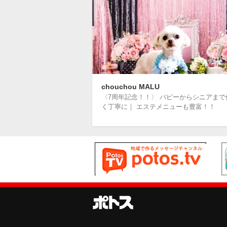
chouchou MALU
〈7周年記念！！〉 パピーからシニアまで
く丁寧に｜ エステメニューも豊富！！