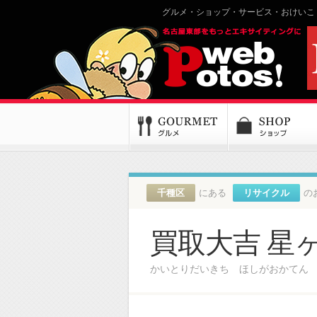
グルメ・ショップ・サービス・おけいこ
千種区
にある
リサイクル
の
買取大吉 星
かいとりだいきち ほしがおかてん