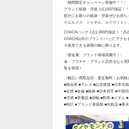
〈期間限定キャンペーン実施中！！〉
ブランド紙袋・空箱 1点100円保証！！(
処分にお困りの紙袋・空箱ぜひお持ち
※エルメス、シャネル、ルイヴィトン
COACHバッグ 1点1,000円保証！！(5
COACH以外のブランドバッグ,アク
※使用できる状態の物に限ります。
〈貴金属、ブランド相場高騰中！〉
金・プラチナ・ブランド品売るなら買
取を実現！
〈幅広い買取品目〉査定無料！お気軽
■商品券 ■テレカ ■記念硬貨 ■日本古銭
■金貨 ■金歯 ■銀杯 ■日本切手 ■中国
■洋酒 ■骨董品 ■掛軸 ■勲章 ■メダル 
■時計 ■ブランド食器類 ■化粧品 ■