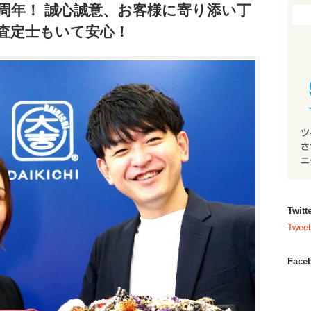
周年！ 誠心誠意、お客様に寄り添い丁
性査定士もいて安心！
Twi
Tweet
Fac