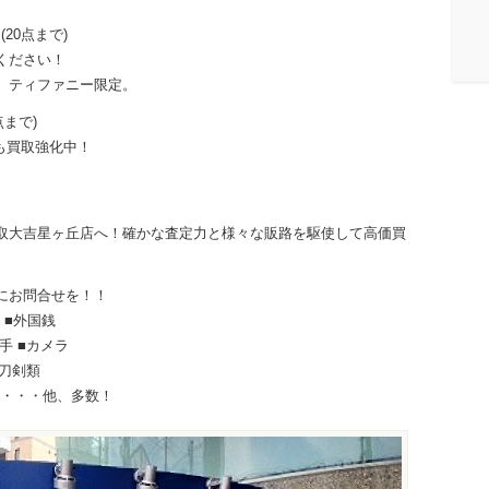
20点まで)
ください！
、ティファニー限定。
点まで)
セも買取強化中！
取大吉星ヶ丘店へ！確かな査定力と様々な販路を駆使して高価買
にお問合せを！！
 ■外国銭
切手 ■カメラ
■刀剣類
香水・・・他、多数！