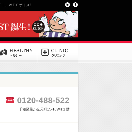
ト、ＷＥＢポトス!
0120-488-522
千種区星が丘元町15-16Wiz１階