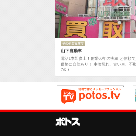
その他名古屋市
山下自動車
電話1本即参上！創業60年の実績 と信頼
価格に自信あり！ 車検切れ、古い車、不
OK！