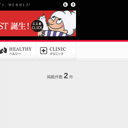
ト、ＷＥＢポトス!
2
掲載件数
件