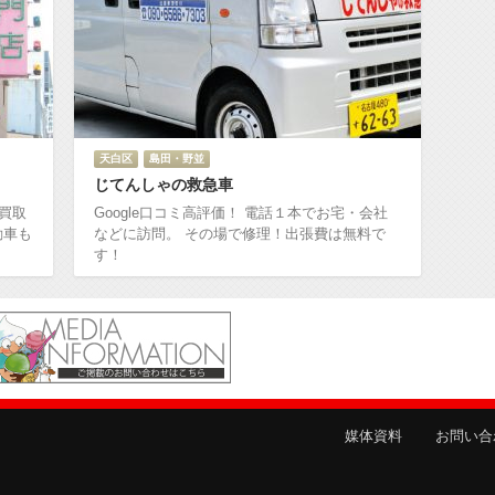
天白区
島田・野並
じてんしゃの救急車
で買取
Google口コミ高評価！ 電話１本でお宅・会社
動車も
などに訪問。 その場で修理！出張費は無料で
す！
媒体資料
お問い合