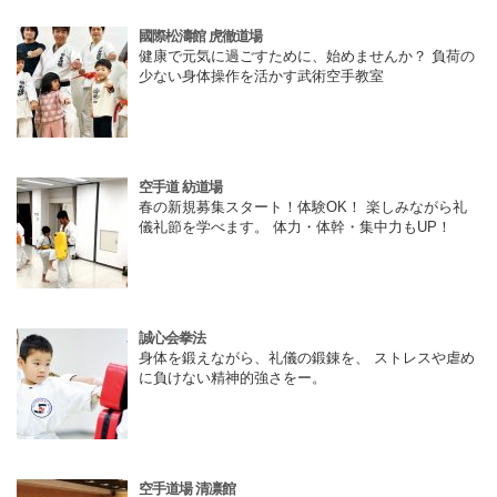
國際松濤館 虎徹道場
健康で元気に過ごすために、始めませんか？ 負荷の
少ない身体操作を活かす武術空手教室
空手道 紡道場
春の新規募集スタート！体験OK！ 楽しみながら礼
儀礼節を学べます。 体力・体幹・集中力もUP！
誠心会拳法
身体を鍛えながら、礼儀の鍛錬を、 ストレスや虐め
に負けない精神的強さをー。
空手道場 清凛館