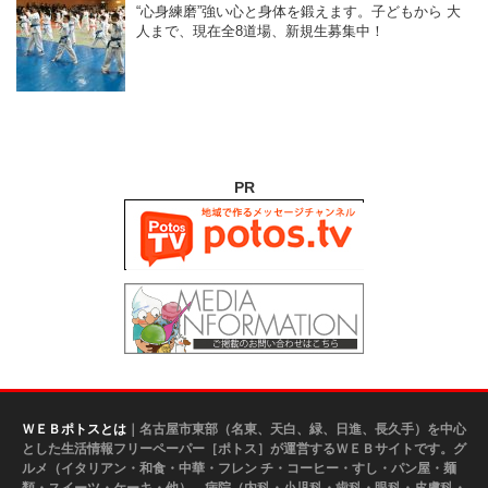
“心身練磨”強い心と身体を鍛えます。子どもから 大
人まで、現在全8道場、新規生募集中！
PR
ＷＥＢポトスとは
｜名古屋市東部（名東、天白、緑、日進、長久手）を中心
とした生活情報フリーペーパー［ポトス］が運営するＷＥＢサイトです。グ
ルメ（イタリアン・和食・中華・フレン チ・コーヒー・すし・パン屋・麺