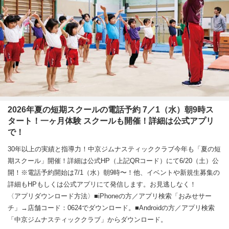
2026年夏の短期スクールの電話予約 7／1（水）朝9時ス
タート！一ヶ月体験 スクールも開催！詳細は公式アプリ
で！
30年以上の実績と指導力！中京ジムナスティッククラブ今年も「夏の短
期スクール」開催！詳細は公式HP（上記QRコード）にて6/20（土）公
開！※電話予約開始は7/1（水）朝9時〜！他、イベントや新規生募集の
詳細もHPもしくは公式アプリにて発信します。お見逃しなく！
〈アプリダウンロード方法〉■iPhoneの方／アプリ検索「おみせサー
チ」→店舗コード：0624でダウンロード。■Androidの方／アプリ検索
「中京ジムナスティッククラブ」からダウンロード。