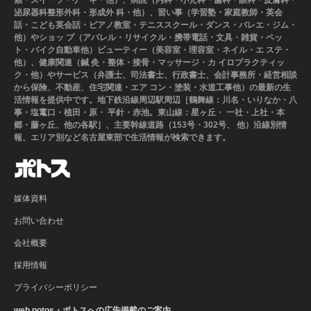
類・スイーツ・ケーキ・他）、病院（内科・小児科・歯科・眼科・皮膚科・
泌尿器科整形外科・形成外 科・他）、習い事（学習塾・家庭教師・英会
話・こども英会話・ピアノ教室・テニススクール・ダンス・バレエ・ジム・
他）やショッ プ（アパレル・リサイクル・携帯電話・文具・雑貨・ペッ
ト・バイク自動車他）ビューティー（美容室・理容室・ネイル・エ ステ・
他）、健康関連（鍼 灸・整体・接骨・マッサージ・カ イロプラクティッ
ク・他）やサービス（弁護士、司法書士、行政書士、会計事務所・経営相談
から保険、不動産、住宅関連・エア コン・塗装・水道工事他）の最新の生
活情報を提供中です。地下鉄沿線周辺駅周辺［鶴舞線：川名・いりなか・八
事・塩竃口・植田・原・ 平針・赤池。東山線：星ヶ丘・ 一社・上社・本
郷・藤ヶ丘、他の各駅］、主要幹線道路（153号・302号、 他）沿線別情
報、エリア別など名古屋東部で生活情報が検索できます。
媒体資料
お問い合わせ
会社概要
採用情報
プライバシーポリシー
web potos・ポトスへの広告掲載のご案内