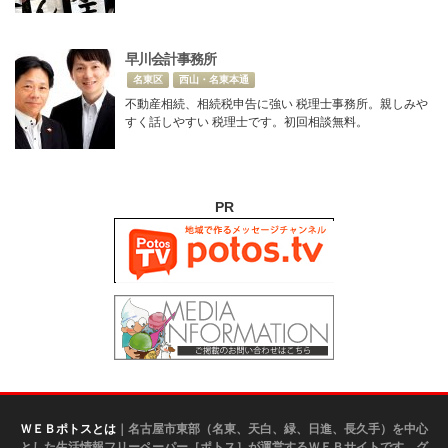
早川会計事務所
名東区
西山・名東本通
不動産相続、相続税申告に強い 税理士事務所。親しみや
すく話しやすい 税理士です。初回相談無料。
PR
ＷＥＢポトスとは
｜名古屋市東部（名東、天白、緑、日進、長久手）を中心
とした生活情報フリーペーパー［ポトス］が運営するＷＥＢサイトです。グ