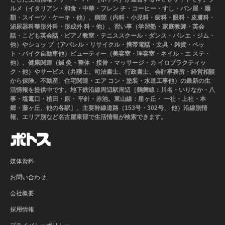
ルメ（イタリアン・和食・中華・フレン チ・コーヒー・すし・パン屋・麺
類・スイーツ・ケーキ・他）、病院（内科・小児科・歯科・眼科・皮膚科・
泌尿器科整形外科・形成外 科・他）、習い事（学習塾・家庭教師・英会
話・こども英会話・ピアノ教室・テニススクール・ダンス・バレエ・ジム・
他）やショッ プ（アパレル・リサイクル・携帯電話・文具・雑貨・ペッ
ト・バイク自動車他）ビューティー（美容室・理容室・ネイル・エ ステ・
他）、健康関連（鍼 灸・整体・接骨・マッサージ・カ イロプラクティッ
ク・他）やサービス（弁護士、司法書士、行政書士、会計事務所・経営相談
から保険、不動産、住宅関連・エア コン・塗装・水道工事他）の最新の生
活情報を提供中です。地下鉄沿線周辺駅周辺［鶴舞線：川名・いりなか・八
事・塩竃口・植田・原・ 平針・赤池。東山線：星ヶ丘・ 一社・上社・本
郷・藤ヶ丘、他の各駅］、主要幹線道路（153号・302号、 他）沿線別情
報、エリア別など名古屋東部で生活情報が検索できます。
媒体資料
お問い合わせ
会社概要
採用情報