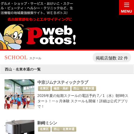
掲載店舗数 22 件
SCHOOL
スクール
西山・名東本通の一覧
中京ジムナスティッククラブ
名東区
極楽・高針
西山・名東本通
2026年夏の短期スクールの電話予約 7／1（水）朝9時ス
タート！一ヶ月体験 スクールも開催！詳細は公式アプリ
で！
駒崎ミシン
名東区
西山・名東本通