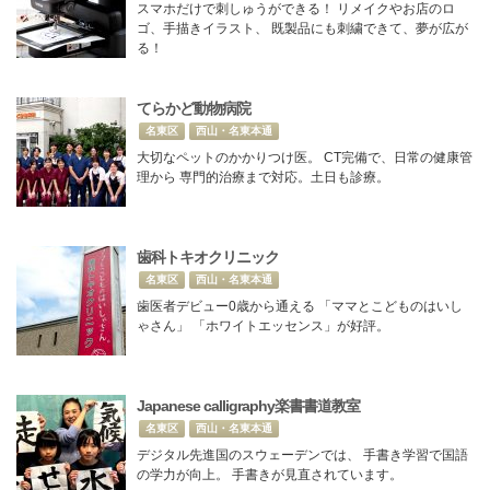
スマホだけで刺しゅうができる！ リメイクやお店のロ
ゴ、手描きイラスト、 既製品にも刺繍できて、夢が広が
る！
てらかど動物病院
名東区
西山・名東本通
大切なペットのかかりつけ医。 CT完備で、日常の健康管
理から 専門的治療まで対応。土日も診療。
歯科トキオクリニック
名東区
西山・名東本通
歯医者デビュー0歳から通える 「ママとこどものはいし
ゃさん」 「ホワイトエッセンス」が好評。
Japanese calligraphy楽書書道教室
名東区
西山・名東本通
デジタル先進国のスウェーデンでは、 手書き学習で国語
の学力が向上。 手書きが見直されています。