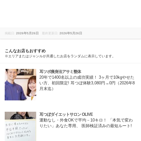
掲載日:
2026年5月26日
最終更新日:
2026年5月26日
こんなお店もおすすめ
※エリアまたはジャンルが共通したお店をランダムに表示しています。
耳ツボ痩身法アサミ整体
20年で1400名以上の成功実績！ 3ヶ月で10kgやせた
い方、初回限定! 耳つぼ体験3,080円→0円（2026年8
月末迄）
耳つぼダイエットサロン OLIVE
運動なし・外食OKで平均－10キロ！ 「本気で変わ
りたい」あなた専用、 医師検証済みの最短ルート!