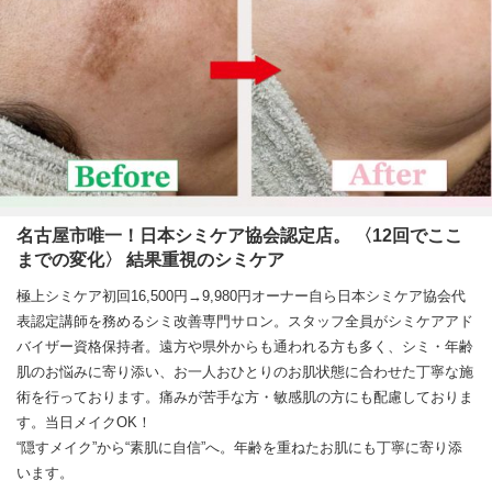
名古屋市唯一！日本シミケア協会認定店。 〈12回でここ
までの変化〉 結果重視のシミケア
極上シミケア初回16,500円→9,980円オーナー自ら日本シミケア協会代
表認定講師を務めるシミ改善専門サロン。スタッフ全員がシミケアアド
バイザー資格保持者。遠方や県外からも通われる方も多く、シミ・年齢
肌のお悩みに寄り添い、お一人おひとりのお肌状態に合わせた丁寧な施
術を行っております。痛みが苦手な方・敏感肌の方にも配慮しておりま
す。当日メイクOK！
“隠すメイク”から“素肌に自信”へ。年齢を重ねたお肌にも丁寧に寄り添
います。