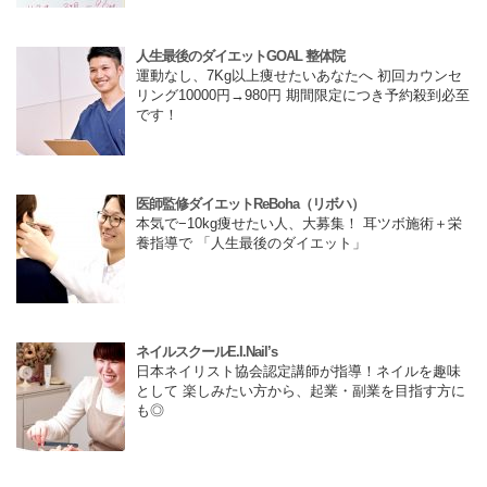
人生最後のダイエットGOAL 整体院
運動なし、7Kg以上痩せたいあなたへ 初回カウンセ
リング10000円→980円 期間限定につき予約殺到必至
です！
医師監修ダイエットReBoha（リボハ）
本気で−10kg痩せたい人、大募集！ 耳ツボ施術＋栄
養指導で 「人生最後のダイエット」
ネイルスクールE.I.Nail’s
日本ネイリスト協会認定講師が指導！ネイルを趣味
として 楽しみたい方から、起業・副業を目指す方に
も◎