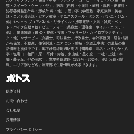
ルメ（イタリアン・和食・中華・フレン チ・コーヒー・すし・パン屋・麺
類・スイーツ・ケーキ・他）、病院（内科・小児科・歯科・眼科・皮膚科・
泌尿器科整形外科・形成外 科・他）、習い事（学習塾・家庭教師・英会
話・こども英会話・ピアノ教室・テニススクール・ダンス・バレエ・ジム・
他）やショッ プ（アパレル・リサイクル・携帯電話・文具・雑貨・ペッ
ト・バイク自動車他）ビューティー（美容室・理容室・ネイル・エ ステ・
他）、健康関連（鍼 灸・整体・接骨・マッサージ・カ イロプラクティッ
ク・他）やサービス（弁護士、司法書士、行政書士、会計事務所・経営相談
から保険、不動産、住宅関連・エア コン・塗装・水道工事他）の最新の生
活情報を提供中です。地下鉄沿線周辺駅周辺［鶴舞線：川名・いりなか・八
事・塩竃口・植田・原・ 平針・赤池。東山線：星ヶ丘・ 一社・上社・本
郷・藤ヶ丘、他の各駅］、主要幹線道路（153号・302号、 他）沿線別情
報、エリア別など名古屋東部で生活情報が検索できます。
媒体資料
お問い合わせ
会社概要
採用情報
プライバシーポリシー