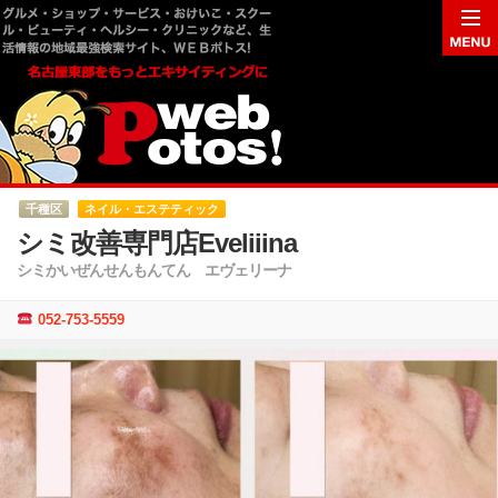
千種区
ネイル・エステティック
シミ改善専門店Eveliiina
シミかいぜんせんもんてん エヴェリーナ
052-753-5559