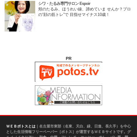
シワ・たるみ専門サロン Espoir
頬のたるみ、ほうれい線、諦めていま せんか？プロ
の“顔の筋トレ”で 目指せマイナス10歳！
PR
ＷＥＢポトスとは
｜名古屋市東部（名東、天白、緑、日進、長久手）を中心
とした生活情報フリーペーパー［ポトス］が運営するＷＥＢサイトです。グ