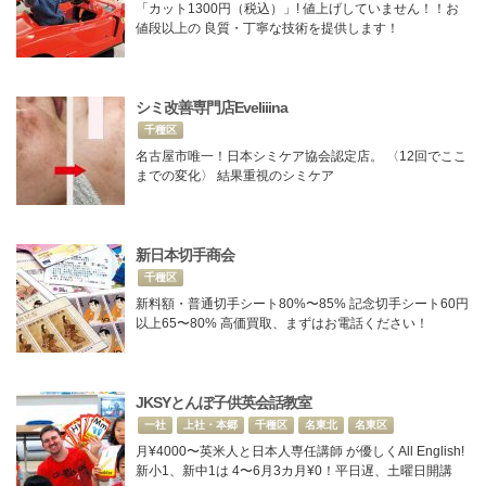
「カット1300円（税込）」! 値上げしていません！！お
値段以上の 良質・丁寧な技術を提供します！
シミ改善専門店Eveliiina
千種区
名古屋市唯一！日本シミケア協会認定店。 〈12回でここ
までの変化〉 結果重視のシミケア
新日本切手商会
千種区
新料額・普通切手シート80%〜85% 記念切手シート60円
以上65〜80% 高価買取、まずはお電話ください！
JKSYとんぼ子供英会話教室
一社
上社・本郷
千種区
名東北
名東区
月¥4000〜英米人と日本人専任講師 が優しくAll English!
新小1、新中1は 4〜6月3カ月¥0！平日遅、土曜日開講