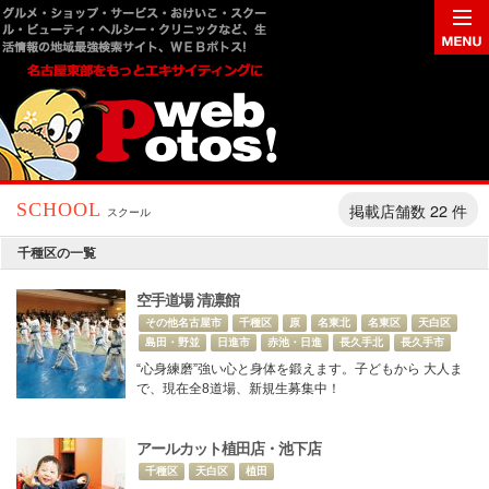
掲載店舗数 22 件
SCHOOL
スクール
千種区の一覧
空手道場 清凛館
その他名古屋市
千種区
原
名東北
名東区
天白区
島田・野並
日進市
赤池・日進
長久手北
長久手市
“心身練磨”強い心と身体を鍛えます。子どもから 大人ま
で、現在全8道場、新規生募集中！
アールカット植田店・池下店
千種区
天白区
植田