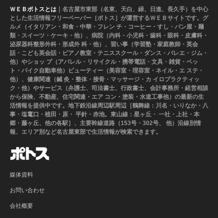
ＷＥＢポトスとは
｜名古屋市東部（名東、天白、緑、日進、長久手）を中心
とした生活情報フリーペーパー［ポトス］が運営するＷＥＢサイトです。グ
ルメ（イタリアン・和食・中華・フレン チ・コーヒー・すし・パン屋・麺
類・スイーツ・ケーキ・他）、病院（内科・小児科・歯科・眼科・皮膚科・
泌尿器科整形外科・形成外 科・他）、習い事（学習塾・家庭教師・英会
話・こども英会話・ピアノ教室・テニススクール・ダンス・バレエ・ジム・
他）やショッ プ（アパレル・リサイクル・携帯電話・文具・雑貨・ペッ
ト・バイク自動車他）ビューティー（美容室・理容室・ネイル・エ ステ・
他）、健康関連（鍼 灸・整体・接骨・マッサージ・カ イロプラクティッ
ク・他）やサービス（弁護士、司法書士、行政書士、会計事務所・経営相談
から保険、不動産、住宅関連・エア コン・塗装・水道工事他）の最新の生
活情報を提供中です。地下鉄沿線周辺駅周辺［鶴舞線：川名・いりなか・八
事・塩竃口・植田・原・ 平針・赤池。東山線：星ヶ丘・ 一社・上社・本
郷・藤ヶ丘、他の各駅］、主要幹線道路（153号・302号、 他）沿線別情
報、エリア別など名古屋東部で生活情報が検索できます。
媒体資料
お問い合わせ
会社概要