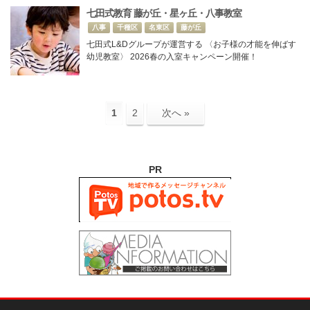
七田式教育 藤が丘・星ヶ丘・八事教室
八事
千種区
名東区
藤が丘
七田式L&Dグループが運営する 〈お子様の才能を伸ばす
幼児教室〉 2026春の入室キャンペーン開催！
1
2
次へ »
PR