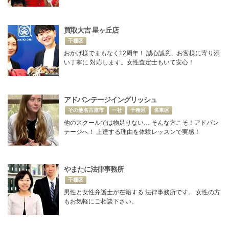
買取大吉 星ヶ丘店
千種区
おかげ様でまもなく12周年！ 誠心誠意、お客様に寄り添
い丁寧に 対応します。女性査定士もいて安心！
アドバンテージイングリッシュ
その他名古屋市
一社
千種区
名東区
他のスクールでは物足りない… そんな方こそ！アドバン
テージへ！ 上達する理由を体験レッスンで実感！
やまたに法律事務所
千種区
男性と女性弁護士が在籍する 法律事務所です。 女性の方
もお気軽にご相談下さい。