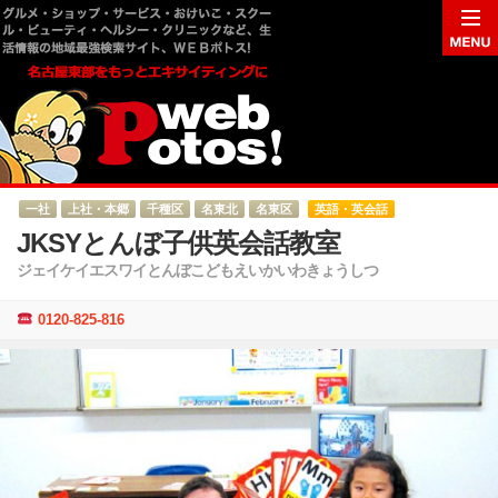
一社
上社・本郷
千種区
名東北
名東区
英語・英会話
JKSYとんぼ子供英会話教室
ジェイケイエスワイとんぼこどもえいかいわきょうしつ
0120-825-816