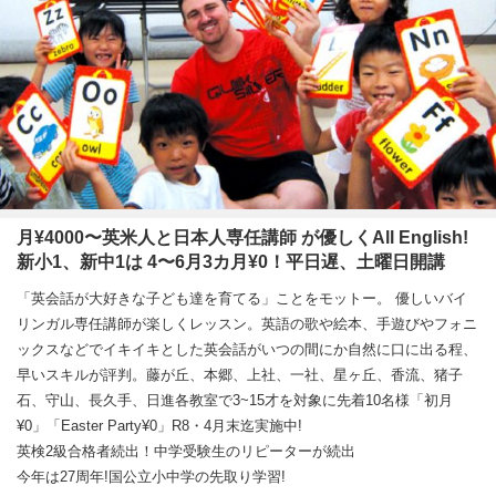
月¥4000〜英米人と日本人専任講師 が優しくAll English!
新小1、新中1は 4〜6月3カ月¥0！平日遅、土曜日開講
「英会話が大好きな子ども達を育てる」ことをモットー。 優しいバイ
リンガル専任講師が楽しくレッスン。英語の歌や絵本、手遊びやフォニ
ックスなどでイキイキとした英会話がいつの間にか自然に口に出る程、
早いスキルが評判。藤が丘、本郷、上社、一社、星ヶ丘、香流、猪子
石、守山、長久手、日進各教室で3~15才を対象に先着10名様「初月
¥0」「Easter Party¥0」R8・4月末迄実施中!
英検2級合格者続出！中学受験生のリピーターが続出
今年は27周年!国公立小中学の先取り学習!