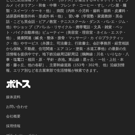
とした生活情報フリーペーパー［ポトス］が運営するＷＥＢサイトです。グ
ルメ（イタリアン・和食・中華・フレン チ・コーヒー・すし・パン屋・麺
類・スイーツ・ケーキ・他）、病院（内科・小児科・歯科・眼科・皮膚科・
泌尿器科整形外科・形成外 科・他）、習い事（学習塾・家庭教師・英会
話・こども英会話・ピアノ教室・テニススクール・ダンス・バレエ・ジム・
他）やショッ プ（アパレル・リサイクル・携帯電話・文具・雑貨・ペッ
ト・バイク自動車他）ビューティー（美容室・理容室・ネイル・エ ステ・
他）、健康関連（鍼 灸・整体・接骨・マッサージ・カ イロプラクティッ
ク・他）やサービス（弁護士、司法書士、行政書士、会計事務所・経営相談
から保険、不動産、住宅関連・エア コン・塗装・水道工事他）の最新の生
活情報を提供中です。地下鉄沿線周辺駅周辺［鶴舞線：川名・いりなか・八
事・塩竃口・植田・原・ 平針・赤池。東山線：星ヶ丘・ 一社・上社・本
郷・藤ヶ丘、他の各駅］、主要幹線道路（153号・302号、 他）沿線別情
報、エリア別など名古屋東部で生活情報が検索できます。
媒体資料
お問い合わせ
会社概要
採用情報