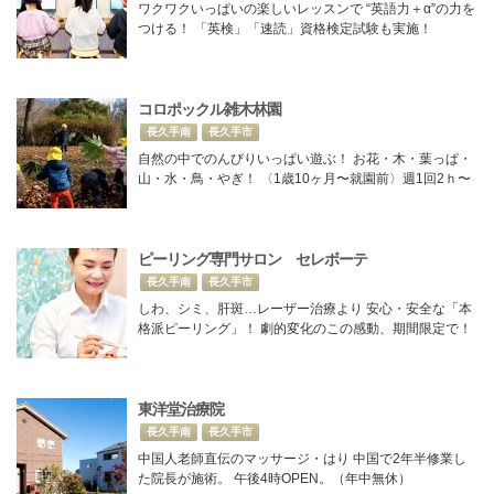
ワクワクいっぱいの楽しいレッスンで “英語力＋α”の力を
つける！ 「英検」「速読」資格検定試験も実施！
コロポックル雑木林園
長久手南
長久手市
自然の中でのんびりいっぱい遊ぶ！ お花・木・葉っぱ・
山・水・鳥・やぎ！ 〈1歳10ヶ月〜就園前〉週1回2ｈ〜
ピーリング専門サロン セレボーテ
長久手南
長久手市
しわ、シミ、肝斑…レーザー治療より 安心・安全な「本
格派ピーリング」！ 劇的変化のこの感動、期間限定で！
東洋堂治療院
長久手南
長久手市
中国人老師直伝のマッサージ・はり 中国で2年半修業し
た院長が施術。 午後4時OPEN。（年中無休）