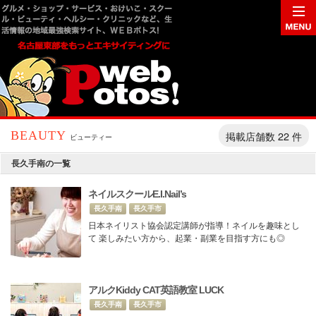
掲載店舗数 22 件
BEAUTY
ビューティー
長久手南の一覧
ネイルスクールE.I.Nail’s
長久手南
長久手市
日本ネイリスト協会認定講師が指導！ネイルを趣味とし
て 楽しみたい方から、起業・副業を目指す方にも◎
アルクKiddy CAT英語教室 LUCK
長久手南
長久手市