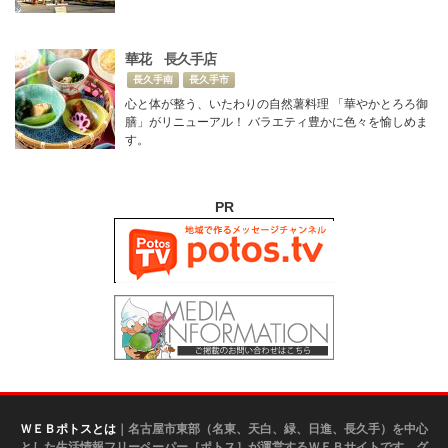
華花 長久手店
長久手南
長久手市
心と体が整う、いたわりの自然薯料理 「華やかとろろ御
膳」がリニューアル！ バラエティ豊かに色々を愉しめま
す。
PR
ＷＥＢポトスとは
｜名古屋市東部（名東、天白、緑、日進、長久手）を中心
とした生活情報フリーペーパー［ポトス］が運営するＷＥＢサイトです。グ