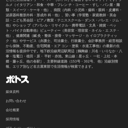
ルメ（イタリアン・和食・中華・フレン チ・コーヒー・すし・パン屋・麺
類・スイーツ・ケーキ・他）、病院（内科・小児科・歯科・眼科・皮膚科・
泌尿器科整形外科・形成外 科・他）、習い事（学習塾・家庭教師・英会
話・こども英会話・ピアノ教室・テニススクール・ダンス・バレエ・ジム・
他）やショッ プ（アパレル・リサイクル・携帯電話・文具・雑貨・ペッ
ト・バイク自動車他）ビューティー（美容室・理容室・ネイル・エ ステ・
他）、健康関連（鍼 灸・整体・接骨・マッサージ・カ イロプラクティッ
ク・他）やサービス（弁護士、司法書士、行政書士、会計事務所・経営相談
から保険、不動産、住宅関連・エア コン・塗装・水道工事他）の最新の生
活情報を提供中です。地下鉄沿線周辺駅周辺［鶴舞線：川名・いりなか・八
事・塩竃口・植田・原・ 平針・赤池。東山線：星ヶ丘・ 一社・上社・本
郷・藤ヶ丘、他の各駅］、主要幹線道路（153号・302号、 他）沿線別情
報、エリア別など名古屋東部で生活情報が検索できます。
媒体資料
お問い合わせ
会社概要
採用情報