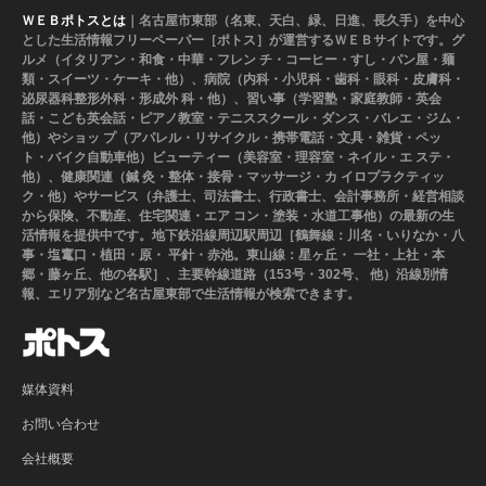
ＷＥＢポトスとは
｜名古屋市東部（名東、天白、緑、日進、長久手）を中心
とした生活情報フリーペーパー［ポトス］が運営するＷＥＢサイトです。グ
ルメ（イタリアン・和食・中華・フレン チ・コーヒー・すし・パン屋・麺
類・スイーツ・ケーキ・他）、病院（内科・小児科・歯科・眼科・皮膚科・
泌尿器科整形外科・形成外 科・他）、習い事（学習塾・家庭教師・英会
話・こども英会話・ピアノ教室・テニススクール・ダンス・バレエ・ジム・
他）やショッ プ（アパレル・リサイクル・携帯電話・文具・雑貨・ペッ
ト・バイク自動車他）ビューティー（美容室・理容室・ネイル・エ ステ・
他）、健康関連（鍼 灸・整体・接骨・マッサージ・カ イロプラクティッ
ク・他）やサービス（弁護士、司法書士、行政書士、会計事務所・経営相談
から保険、不動産、住宅関連・エア コン・塗装・水道工事他）の最新の生
活情報を提供中です。地下鉄沿線周辺駅周辺［鶴舞線：川名・いりなか・八
事・塩竃口・植田・原・ 平針・赤池。東山線：星ヶ丘・ 一社・上社・本
郷・藤ヶ丘、他の各駅］、主要幹線道路（153号・302号、 他）沿線別情
報、エリア別など名古屋東部で生活情報が検索できます。
媒体資料
お問い合わせ
会社概要