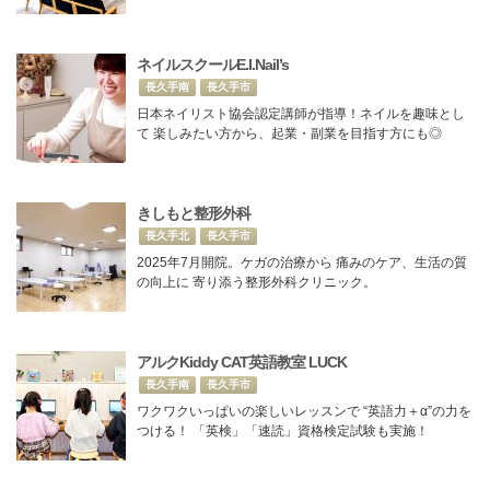
ネイルスクールE.I.Nail’s
長久手南
長久手市
日本ネイリスト協会認定講師が指導！ネイルを趣味とし
て 楽しみたい方から、起業・副業を目指す方にも◎
きしもと整形外科
長久手北
長久手市
2025年7月開院。ケガの治療から 痛みのケア、生活の質
の向上に 寄り添う整形外科クリニック。
アルクKiddy CAT英語教室 LUCK
長久手南
長久手市
ワクワクいっぱいの楽しいレッスンで “英語力＋α”の力を
つける！ 「英検」「速読」資格検定試験も実施！