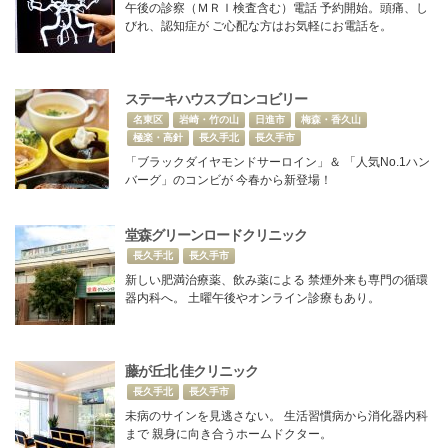
午後の診察（ＭＲＩ検査含む）電話 予約開始。頭痛、し
びれ、認知症が ご心配な方はお気軽にお電話を。
ステーキハウスブロンコビリー
名東区
岩崎・竹の山
日進市
梅森・香久山
極楽・高針
長久手北
長久手市
「ブラックダイヤモンドサーロイン」＆ 「人気No.1ハン
バーグ」のコンビが 今春から新登場！
堂森グリーンロードクリニック
長久手北
長久手市
新しい肥満治療薬、飲み薬による 禁煙外来も専門の循環
器内科へ。 土曜午後やオンライン診療もあり。
藤が丘北 佳クリニック
長久手北
長久手市
未病のサインを見逃さない。 生活習慣病から消化器内科
まで 親身に向き合うホームドクター。