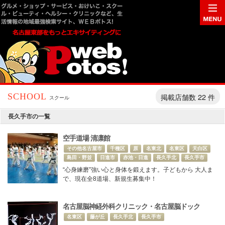
掲載店舗数 22 件
SCHOOL
スクール
長久手市の一覧
空手道場 清凛館
その他名古屋市
千種区
原
名東北
名東区
天白区
島田・野並
日進市
赤池・日進
長久手北
長久手市
“心身練磨”強い心と身体を鍛えます。子どもから 大人ま
で、現在全8道場、新規生募集中！
名古屋脳神経外科クリニック・名古屋脳ドック
名東区
藤が丘
長久手北
長久手市