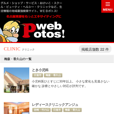
掲載店舗数 22 件
CLINIC
クリニック
梅森・香久山の一覧
とき小児科
日進市
梅森・香久山
小児科医ひとすじに30年以上。 小さな変化も見逃さない
確かな 診療とやさしい対応が評判です。
レディースクリニックアンジュ
岩崎・竹の山
日進市
梅森・香久山