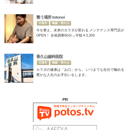
整う場所 totonoi
日進市
梅森・香久山
今を整え、未来のカラダが変わる メンテナンス専門店が
OPEN！ 全体調整60分→半額￥3,300
香久山歯科医院
日進市
梅森・香久山
カラダの健康は「お口」から。 いつまでも自分で噛める
豊かな人生のお手伝いをします。
PR