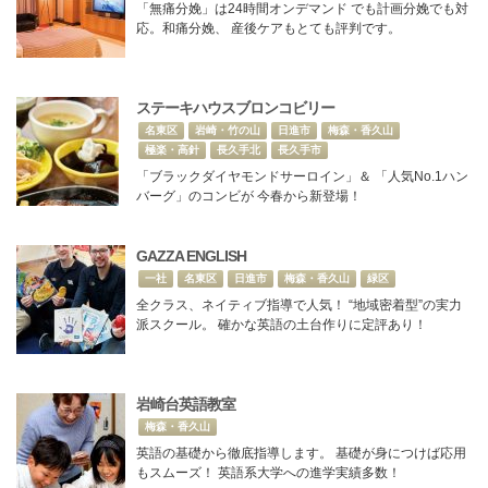
「無痛分娩」は24時間オンデマンド でも計画分娩でも対
応。和痛分娩、 産後ケアもとても評判です。
ステーキハウスブロンコビリー
名東区
岩崎・竹の山
日進市
梅森・香久山
極楽・高針
長久手北
長久手市
「ブラックダイヤモンドサーロイン」＆ 「人気No.1ハン
バーグ」のコンビが 今春から新登場！
GAZZA ENGLISH
一社
名東区
日進市
梅森・香久山
緑区
全クラス、ネイティブ指導で人気！ “地域密着型”の実力
派スクール。 確かな英語の土台作りに定評あり！
岩崎台英語教室
梅森・香久山
英語の基礎から徹底指導します。 基礎が身につけば応用
もスムーズ！ 英語系大学への進学実績多数！