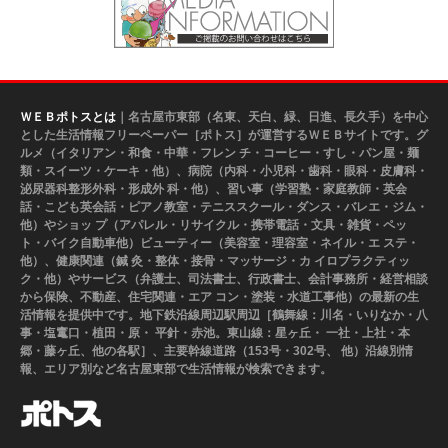
ＷＥＢポトスとは
｜名古屋市東部（名東、天白、緑、日進、長久手）を中心
とした生活情報フリーペーパー［ポトス］が運営するＷＥＢサイトです。グ
ルメ（イタリアン・和食・中華・フレン チ・コーヒー・すし・パン屋・麺
類・スイーツ・ケーキ・他）、病院（内科・小児科・歯科・眼科・皮膚科・
泌尿器科整形外科・形成外 科・他）、習い事（学習塾・家庭教師・英会
話・こども英会話・ピアノ教室・テニススクール・ダンス・バレエ・ジム・
他）やショッ プ（アパレル・リサイクル・携帯電話・文具・雑貨・ペッ
ト・バイク自動車他）ビューティー（美容室・理容室・ネイル・エ ステ・
他）、健康関連（鍼 灸・整体・接骨・マッサージ・カ イロプラクティッ
ク・他）やサービス（弁護士、司法書士、行政書士、会計事務所・経営相談
から保険、不動産、住宅関連・エア コン・塗装・水道工事他）の最新の生
活情報を提供中です。地下鉄沿線周辺駅周辺［鶴舞線：川名・いりなか・八
事・塩竃口・植田・原・ 平針・赤池。東山線：星ヶ丘・ 一社・上社・本
郷・藤ヶ丘、他の各駅］、主要幹線道路（153号・302号、 他）沿線別情
報、エリア別など名古屋東部で生活情報が検索できます。