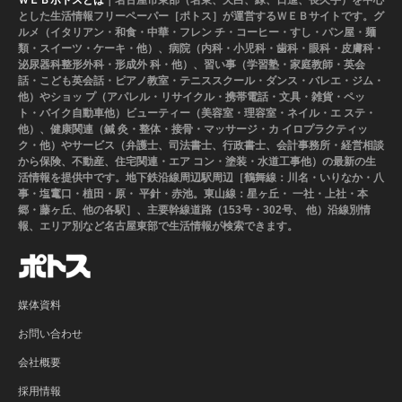
ＷＥＢポトスとは
｜名古屋市東部（名東、天白、緑、日進、長久手）を中心
とした生活情報フリーペーパー［ポトス］が運営するＷＥＢサイトです。グ
ルメ（イタリアン・和食・中華・フレン チ・コーヒー・すし・パン屋・麺
類・スイーツ・ケーキ・他）、病院（内科・小児科・歯科・眼科・皮膚科・
泌尿器科整形外科・形成外 科・他）、習い事（学習塾・家庭教師・英会
話・こども英会話・ピアノ教室・テニススクール・ダンス・バレエ・ジム・
他）やショッ プ（アパレル・リサイクル・携帯電話・文具・雑貨・ペッ
ト・バイク自動車他）ビューティー（美容室・理容室・ネイル・エ ステ・
他）、健康関連（鍼 灸・整体・接骨・マッサージ・カ イロプラクティッ
ク・他）やサービス（弁護士、司法書士、行政書士、会計事務所・経営相談
から保険、不動産、住宅関連・エア コン・塗装・水道工事他）の最新の生
活情報を提供中です。地下鉄沿線周辺駅周辺［鶴舞線：川名・いりなか・八
事・塩竃口・植田・原・ 平針・赤池。東山線：星ヶ丘・ 一社・上社・本
郷・藤ヶ丘、他の各駅］、主要幹線道路（153号・302号、 他）沿線別情
報、エリア別など名古屋東部で生活情報が検索できます。
媒体資料
お問い合わせ
会社概要
採用情報