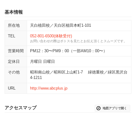
基本情報
所在地
天白植田校／天白区植田本町1-101
TEL
052-801-6500(体験受付)
お問い合わせの際はポトスを見たとお伝え頂くとスムーズです。
営業時間
PM12：30〜PM9：00（一部AM10：00〜）
定休日
月曜日 日曜日
その他
昭和南山校／昭和区上山町1-7 緑徳重校／緑区黒沢台
4-1211
URL
http://www.abcplus.jp
アクセスマップ
地図アプリで開く