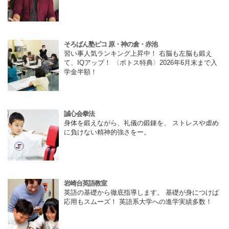
そろばん塾ピコ 原・神の倉・赤池
習い事人気ランキング上昇中！ 右脳も左脳も鍛え
て、IQアップ！ 〈ポトス特典〉2026年6月末まで入
学金半額！
誠心会拳法
身体を鍛えながら、礼儀の鍛錬を、 ストレスや虐め
に負けない精神的強さをー。
岩崎台英語教室
英語の基礎から徹底指導します。 基礎が身につけば
応用もスムーズ！ 英語系大学への進学実績多数！