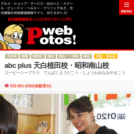
天白区
徳重
昭和区
植田
焼山・一本松
緑区
英語・英会話
abc plus 天白植田校・昭和南山校
エービーシープラス てんぱくえうだこう・しょうわみなみやまこう
052-801-6500(体験受付)