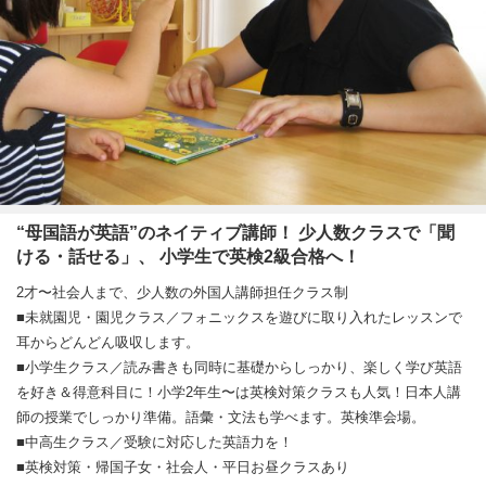
“母国語が英語”のネイティブ講師！ 少人数クラスで「聞
ける・話せる」、 小学生で英検2級合格へ！
2才〜社会人まで、少人数の外国人講師担任クラス制
■未就園児・園児クラス／フォニックスを遊びに取り入れたレッスンで
耳からどんどん吸収します。
■小学生クラス／読み書きも同時に基礎からしっかり、楽しく学び英語
を好き＆得意科目に！小学2年生〜は英検対策クラスも人気！日本人講
師の授業でしっかり準備。語彙・文法も学べます。英検準会場。
■中高生クラス／受験に対応した英語力を！
■英検対策・帰国子女・社会人・平日お昼クラスあり