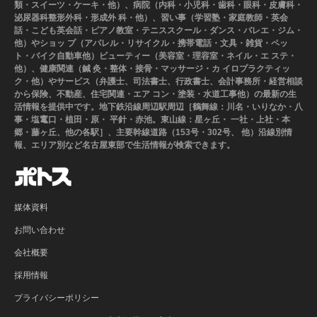
類・スイーツ・ケーキ・他）、病院（内科・小児科・歯科・眼科・皮膚科・
泌尿器科整形外科・形成外 科・他）、習い事（学習塾・家庭教師・英会
話・こども英会話・ピアノ教室・テニススクール・ダンス・バレエ・ジム・
他）やショッ プ（アパレル・リサイクル・携帯電話・文具・雑貨・ペッ
ト・バイク自動車他）ビューティー（美容室・理容室・ネイル・エ ステ・
他）、健康関連（鍼 灸・整体・接骨・マッサージ・カ イロプラクティッ
ク・他）やサービス（弁護士、司法書士、行政書士、会計事務所・経営相談
から保険、不動産、住宅関連・エア コン・塗装・水道工事他）の最新の生
活情報を提供中です。地下鉄沿線周辺駅周辺［鶴舞線：川名・いりなか・八
事・塩竃口・植田・原・ 平針・赤池。東山線：星ヶ丘・ 一社・上社・本
郷・藤ヶ丘、他の各駅］、主要幹線道路（153号・302号、 他）沿線別情
報、エリア別など名古屋東部で生活情報が検索できます。
媒体資料
お問い合わせ
会社概要
採用情報
プライバシーポリシー