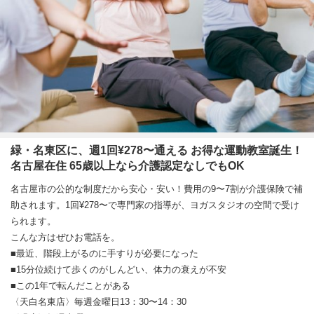
緑・名東区に、週1回¥278〜通える お得な運動教室誕生！
名古屋在住 65歳以上なら介護認定なしでもOK
名古屋市の公的な制度だから安心・安い！費用の9〜7割が介護保険で補
助されます。1回¥278〜で専門家の指導が、ヨガスタジオの空間で受け
られます。
こんな方はぜひお電話を。
■最近、階段上がるのに手すりが必要になった
■15分位続けて歩くのがしんどい、体力の衰えが不安
■この1年で転んだことがある
〈天白名東店〉毎週金曜日13：30〜14：30