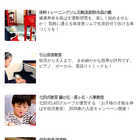
体幹トレーニングジム元氣倶楽部/水晶の癒
健康寿命を延ばす運動習慣を、楽しく始めません
か！ 気軽に通える体改善ジムで生涯自分で歩ける体
づくりを！
引山音楽教室
幼児から大人まで、 きめ細やかな指導が評判です。
ピアノ、ボーカル、英語リトミックも！
七田式教育 藤が丘・星ヶ丘・八事教室
七田式L&Dグループが運営する 〈お子様の才能を伸
ばす幼児教室〉 2026春の入室キャンペーン開催！
空手道場 清凛館