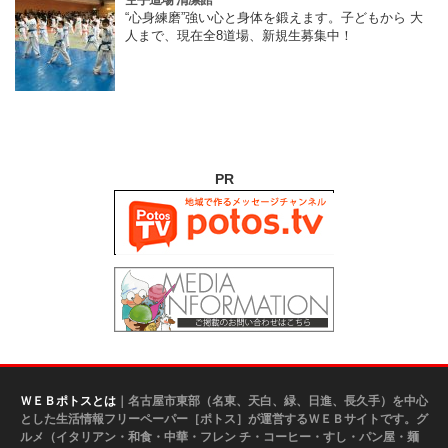
“心身練磨”強い心と身体を鍛えます。子どもから 大
人まで、現在全8道場、新規生募集中！
PR
ＷＥＢポトスとは
｜名古屋市東部（名東、天白、緑、日進、長久手）を中心
とした生活情報フリーペーパー［ポトス］が運営するＷＥＢサイトです。グ
ルメ（イタリアン・和食・中華・フレン チ・コーヒー・すし・パン屋・麺