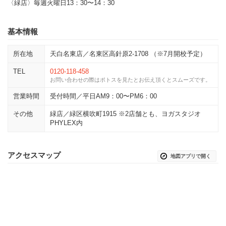
〈緑店〉毎週火曜日13：30〜14：30
基本情報
所在地
天白名東店／名東区高針原2-1708 （※7月開校予定）
TEL
0120-118-458
お問い合わせの際はポトスを見たとお伝え頂くとスムーズです。
営業時間
受付時間／平日AM9：00〜PM6：00
その他
緑店／緑区横吹町1915 ※2店舗とも、ヨガスタジオ
PHYLEX内
アクセスマップ
地図アプリで開く