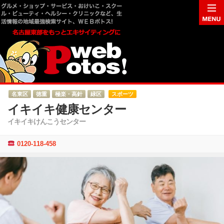
名東区
徳重
極楽・高針
緑区
スポーツ
イキイキ健康センター
イキイキけんこうセンター
0120-118-458