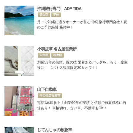
沖縄旅行専門 ADF TIDA
天白区
平針
月一で沖縄に通うオーナーが営む 沖縄旅行専門会社！夏
のご予約絶賛 受付中！
小羽皮革 名古屋営業所
天白区
相生山
創業53年の信頼、匠の技 愛着あるバッグを、もう一度主
役に！ 〈ポトス読者限定20％オフ！〉
山下自動車
その他名古屋市
電話1本即参上！創業60年の実績 と信頼で買取価格に自
信あり！ 車検切れ、古い車、不動車もOK！
じてんしゃの救急車