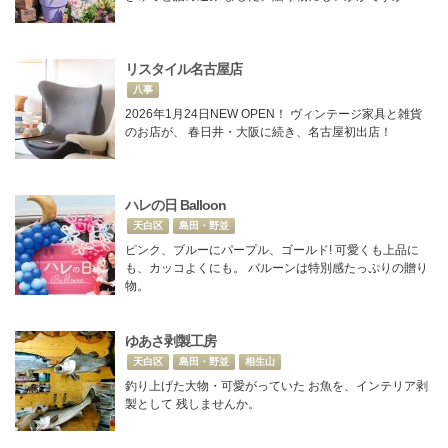
リスタイル名古屋店
八事
2026年1月24日NEW OPEN！ ヴィンテージ家具と雑貨
のお店が、 春日井・大阪に続き、名古屋初出店！
ハレの日 Balloon
天白区
島田・野並
ピンク、ブルーにパープル、ゴールド! 可愛くも上品に
も、カッコよくにも。 バルーンは特別感たっぷりの贈り
物。
ゆあさ剥製工房
天白区
島田・野並
相生山
釣り上げた大物・可愛がっていた お魚を、インテリア剥
製として 残しませんか。