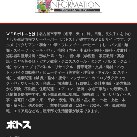
ＷＥＢポトスとは
｜名古屋市東部（名東、天白、緑、日進、長久手）を中心
とした生活情報フリーペーパー［ポトス］が運営するＷＥＢサイトです。グ
ルメ（イタリアン・和食・中華・フレン チ・コーヒー・すし・パン屋・麺
類・スイーツ・ケーキ・他）、病院（内科・小児科・歯科・眼科・皮膚科・
泌尿器科整形外科・形成外 科・他）、習い事（学習塾・家庭教師・英会
話・こども英会話・ピアノ教室・テニススクール・ダンス・バレエ・ジム・
他）やショッ プ（アパレル・リサイクル・携帯電話・文具・雑貨・ペッ
ト・バイク自動車他）ビューティー（美容室・理容室・ネイル・エ ステ・
他）、健康関連（鍼 灸・整体・接骨・マッサージ・カ イロプラクティッ
ク・他）やサービス（弁護士、司法書士、行政書士、会計事務所・経営相談
から保険、不動産、住宅関連・エア コン・塗装・水道工事他）の最新の生
活情報を提供中です。地下鉄沿線周辺駅周辺［鶴舞線：川名・いりなか・八
事・塩竃口・植田・原・ 平針・赤池。東山線：星ヶ丘・ 一社・上社・本
郷・藤ヶ丘、他の各駅］、主要幹線道路（153号・302号、 他）沿線別情
報、エリア別など名古屋東部で生活情報が検索できます。