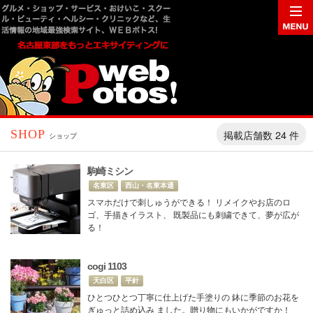
掲載店舗数 24 件
SHOP
ショップ
駒崎ミシン
名東区
西山・名東本通
スマホだけで刺しゅうができる！ リメイクやお店のロ
ゴ、手描きイラスト、 既製品にも刺繍できて、夢が広が
る！
cogi 1103
天白区
平針
ひとつひとつ丁寧に仕上げた手塗りの 鉢に季節のお花を
ぎゅっと詰め込み ました。贈り物にもいかがですか！