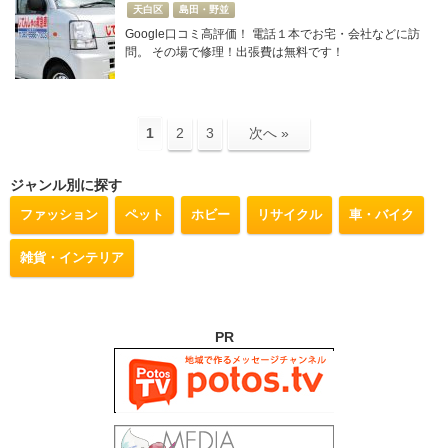
天白区
島田・野並
Google口コミ高評価！ 電話１本でお宅・会社などに訪
問。 その場で修理！出張費は無料です！
1
2
3
次へ »
ジャンル別に探す
ファッション
ペット
ホビー
リサイクル
車・バイク
雑貨・インテリア
PR