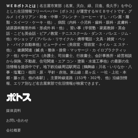
ＷＥＢポトスとは
｜名古屋市東部（名東、天白、緑、日進、長久手）を中心
とした生活情報フリーペーパー［ポトス］が運営するＷＥＢサイトです。グ
ルメ（イタリアン・和食・中華・フレン チ・コーヒー・すし・パン屋・麺
類・スイーツ・ケーキ・他）、病院（内科・小児科・歯科・眼科・皮膚科・
泌尿器科整形外科・形成外 科・他）、習い事（学習塾・家庭教師・英会
話・こども英会話・ピアノ教室・テニススクール・ダンス・バレエ・ジム・
他）やショッ プ（アパレル・リサイクル・携帯電話・文具・雑貨・ペッ
ト・バイク自動車他）ビューティー（美容室・理容室・ネイル・エ ステ・
他）、健康関連（鍼 灸・整体・接骨・マッサージ・カ イロプラクティッ
ク・他）やサービス（弁護士、司法書士、行政書士、会計事務所・経営相談
から保険、不動産、住宅関連・エア コン・塗装・水道工事他）の最新の生
活情報を提供中です。地下鉄沿線周辺駅周辺［鶴舞線：川名・いりなか・八
事・塩竃口・植田・原・ 平針・赤池。東山線：星ヶ丘・ 一社・上社・本
郷・藤ヶ丘、他の各駅］、主要幹線道路（153号・302号、 他）沿線別情
報、エリア別など名古屋東部で生活情報が検索できます。
媒体資料
お問い合わせ
会社概要