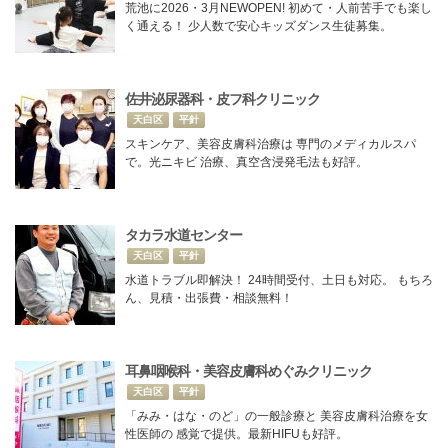
荒池に2026・3月NEWOPEN! 初めて・人前苦手でも楽し
く通える！ 少人数で安心キッズダンス生徒募集。
佐井泌尿器科・皮フ科クリニック
天白区
平針
スキンケア、美容皮膚科治療は 専門のメディカルスパ
で。光ニキビ 治療、真空含浸発毛法も好評。
タカラ水道センター
天白区
平針
水道トラブル即解決！ 24時間受付、土日も対応。 もちろ
ん、見積・出張費・相談無料！
耳鼻咽喉科・美容皮膚科めぐみクリニック
天白区
平針
「みみ・はな・のど」の一般診療と 美容皮膚科治療を女
性医師の 感覚で提供。最新HIFUも好評。