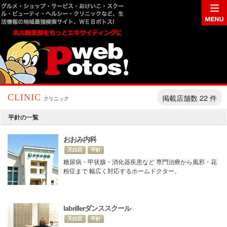
掲載店舗数 22 件
CLINIC
クリニック
平針の一覧
おおみ内科
天白区
平針
糖尿病・甲状腺・消化器疾患など 専門治療から風邪・花
粉症まで 幅広く対応するホームドクター。
labrillerダンススクール
天白区
平針