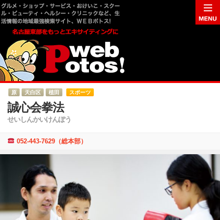
原
天白区
植田
スポーツ
誠心会拳法
せいしんかいけんぽう
052-443-7629（総本部）