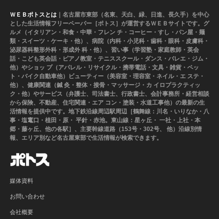
ＷＥＢポトスとは
｜名古屋市東部（名東、天白、緑、日進、長久手）を中心
とした生活情報フリーペーパー［ポトス］が運営するＷＥＢサイトです。グ
ルメ（イタリアン・和食・中華・フレン チ・コーヒー・すし・パン屋・麺
類・スイーツ・ケーキ・他）、病院（内科・小児科・歯科・眼科・皮膚科・
泌尿器科整形外科・形成外 科・他）、習い事（学習塾・家庭教師・英会
話・こども英会話・ピアノ教室・テニススクール・ダンス・バレエ・ジム・
他）やショッ プ（アパレル・リサイクル・携帯電話・文具・雑貨・ペッ
ト・バイク自動車他）ビューティー（美容室・理容室・ネイル・エ ステ・
他）、健康関連（鍼 灸・整体・接骨・マッサージ・カ イロプラクティッ
ク・他）やサービス（弁護士、司法書士、行政書士、会計事務所・経営相談
から保険、不動産、住宅関連・エア コン・塗装・水道工事他）の最新の生
活情報を提供中です。地下鉄沿線周辺駅周辺［鶴舞線：川名・いりなか・八
事・塩竃口・植田・原・ 平針・赤池。東山線：星ヶ丘・ 一社・上社・本
郷・藤ヶ丘、他の各駅］、主要幹線道路（153号・302号、 他）沿線別情
報、エリア別など名古屋東部で生活情報が検索できます。
媒体資料
お問い合わせ
会社概要