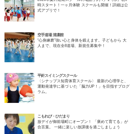
時スタート！一ヶ月体験 スクールも開催！詳細は公
式アプリで！
空手道場 清凛館
“心身練磨”強い心と身体を鍛えます。子どもから 大
人まで、現在全8道場、新規生募集中！
平針スイミングスクール
〈シナップス知育体育スクール〉 最新の心理学と、
運動発達学に基づ いた「脳力UP！」を目指すプログ
ラム。
こもれび・ひだまり
放デイが御前場町にオープン！ 「褒めて育てる」が
合言葉。 一緒に楽しい放課後を過ごしましょう