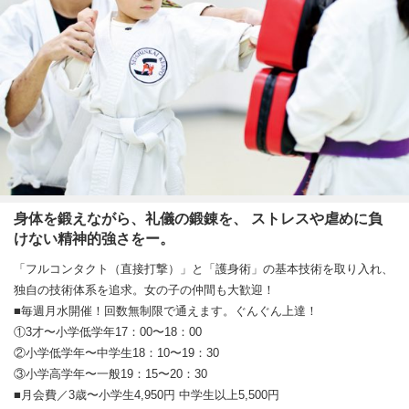
身体を鍛えながら、礼儀の鍛錬を、 ストレスや虐めに負
けない精神的強さをー。
「フルコンタクト（直接打撃）」と「護身術」の基本技術を取り入れ、
独自の技術体系を追求。女の子の仲間も大歓迎！
■毎週月水開催！回数無制限で通えます。ぐんぐん上達！
①3才〜小学低学年17：00〜18：00
②小学低学年〜中学生18：10〜19：30
③小学高学年〜一般19：15〜20：30
■月会費／3歳〜小学生4,950円 中学生以上5,500円