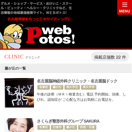
掲載店舗数 22 件
CLINIC
クリニック
藤が丘の一覧
名古屋脳神経外科クリニック・名古屋脳ドック
名東区
藤が丘
長久手北
長久手市
午後の診察（ＭＲＩ検査含む）電話 予約開始。頭痛、し
びれ、認知症が ご心配な方はお気軽にお電話を。
さくらぎ整形外科グループ SAKURA
名東区
日進市
藤が丘
赤池・日進