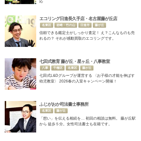
応
エコリング日進長久手店・名古屋藤が丘店
名東区
岩崎・竹の山
日進市
藤が丘
信頼できる鑑定士がしっかり査定！ え？こんなものも売
れるの？ それが感動買取のエコリングです。
七田式教育 藤が丘・星ヶ丘・八事教室
八事
千種区
名東区
藤が丘
七田式L&Dグループが運営する 〈お子様の才能を伸ばす
幼児教室〉 2026春の入室キャンペーン開催！
ふじがおか司法書士事務所
名東区
藤が丘
「想い」を伝える相続を… 初回の相談は無料。 藤が丘駅
から 徒歩５分。女性司法書士も在籍です。