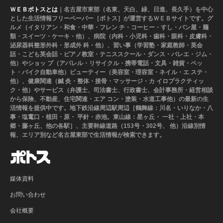
ＷＥＢポトスとは
｜名古屋市東部（名東、天白、緑、日進、長久手）を中心
とした生活情報フリーペーパー［ポトス］が運営するＷＥＢサイトです。グ
ルメ（イタリアン・和食・中華・フレン チ・コーヒー・すし・パン屋・麺
類・スイーツ・ケーキ・他）、病院（内科・小児科・歯科・眼科・皮膚科・
泌尿器科整形外科・形成外 科・他）、習い事（学習塾・家庭教師・英会
話・こども英会話・ピアノ教室・テニススクール・ダンス・バレエ・ジム・
他）やショッ プ（アパレル・リサイクル・携帯電話・文具・雑貨・ペッ
ト・バイク自動車他）ビューティー（美容室・理容室・ネイル・エ ステ・
他）、健康関連（鍼 灸・整体・接骨・マッサージ・カ イロプラクティッ
ク・他）やサービス（弁護士、司法書士、行政書士、会計事務所・経営相談
から保険、不動産、住宅関連・エア コン・塗装・水道工事他）の最新の生
活情報を提供中です。地下鉄沿線周辺駅周辺［鶴舞線：川名・いりなか・八
事・塩竃口・植田・原・ 平針・赤池。東山線：星ヶ丘・ 一社・上社・本
郷・藤ヶ丘、他の各駅］、主要幹線道路（153号・302号、 他）沿線別情
報、エリア別など名古屋東部で生活情報が検索できます。
媒体資料
お問い合わせ
会社概要