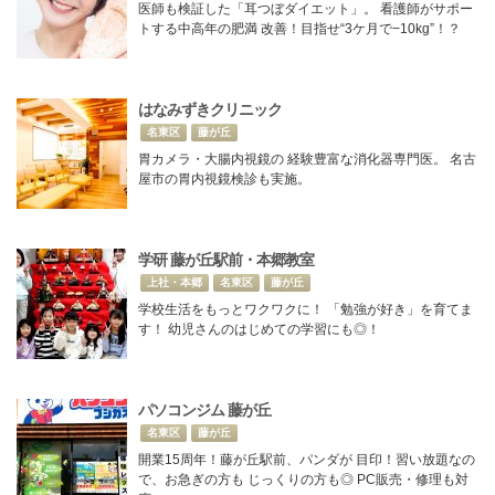
医師も検証した「耳つぼダイエット」。 看護師がサポー
トする中高年の肥満 改善！目指せ“3ケ月で−10kg”！？
はなみずきクリニック
名東区
藤が丘
胃カメラ・大腸内視鏡の 経験豊富な消化器専門医。 名古
屋市の胃内視鏡検診も実施。
学研 藤が丘駅前・本郷教室
上社・本郷
名東区
藤が丘
学校生活をもっとワクワクに！ 「勉強が好き」を育てま
す！ 幼児さんのはじめての学習にも◎！
パソコンジム 藤が丘
名東区
藤が丘
開業15周年！藤が丘駅前、パンダが 目印！習い放題なの
で、お急ぎの方も じっくりの方も◎ PC販売・修理も対