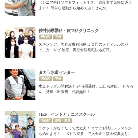
〈シニア向けソフトフィットネス〉 普段着で気軽に通え
ます！ 簡単な運動から始めてみませんか。
佐井泌尿器科・皮フ科クリニック
天白区
平針
スキンケア、美容皮膚科治療は 専門のメディカルスパ
で。光ニキビ 治療、真空含浸発毛法も好評。
タカラ水道センター
天白区
平針
水道トラブル即解決！ 24時間受付、土日も対応。 もちろ
ん、見積・出張費・相談無料！
TEG インドアテニススクール
天白区
島田・野並
ラケットがなくたって大丈夫！ まずはお試しレッスンか
ら始めよう！ 「ポトス持参」で入会金半額＆特典あり。