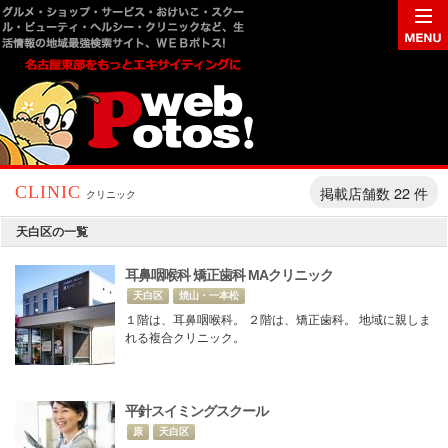
掲載店舗数 22 件
CLINIC
クリニック
天白区の一覧
耳鼻咽喉科 矯正歯科 MAクリニック
天白区
焼山・一本松
１階は、耳鼻咽喉科。 ２階は、矯正歯科。 地域に親しま
れる複合クリニック。
平針スイミングスクール
原
天白区