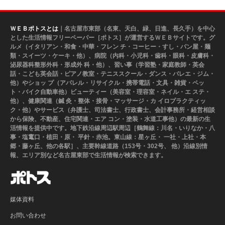
ＷＥＢポトスとは
｜名古屋市東部（名東、天白、緑、日進、長久手）を中心
とした生活情報フリーペーパー［ポトス］が運営するＷＥＢサイトです。グ
ルメ（イタリアン・和食・中華・フレン チ・コーヒー・すし・パン屋・麺
類・スイーツ・ケーキ・他）、病院（内科・小児科・歯科・眼科・皮膚科・
泌尿器科整形外科・形成外 科・他）、習い事（学習塾・家庭教師・英会
話・こども英会話・ピアノ教室・テニススクール・ダンス・バレエ・ジム・
他）やショッ プ（アパレル・リサイクル・携帯電話・文具・雑貨・ペッ
ト・バイク自動車他）ビューティー（美容室・理容室・ネイル・エ ステ・
他）、健康関連（鍼 灸・整体・接骨・マッサージ・カ イロプラクティッ
ク・他）やサービス（弁護士、司法書士、行政書士、会計事務所・経営相談
から保険、不動産、住宅関連・エア コン・塗装・水道工事他）の最新の生
活情報を提供中です。地下鉄沿線周辺駅周辺［鶴舞線：川名・いりなか・八
事・塩竃口・植田・原・ 平針・赤池。東山線：星ヶ丘・ 一社・上社・本
郷・藤ヶ丘、他の各駅］、主要幹線道路（153号・302号、 他）沿線別情
報、エリア別など名古屋東部で生活情報が検索できます。
媒体資料
お問い合わせ