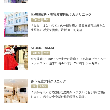
耳鼻咽喉科・美容皮膚科めぐみクリニック
天白区
平針
「みみ・はな・のど」の一般診療と 美容皮膚科治療を女
性医師の 感覚で提供。最新HIFUも好評。
STUDIO TANI-NI
天白区
平針
全身運動で、50〜80代世代に最適！ 〈初心者プライベー
トレッスン〉 通常25分4400円→2200円（4ヶ月間）
みうら皮フ科クリニック
原
天白区
子供から大人まで些細な皮膚の トラブルにも丁寧に対応
します。 希少な全身紫外線治療器を完備。