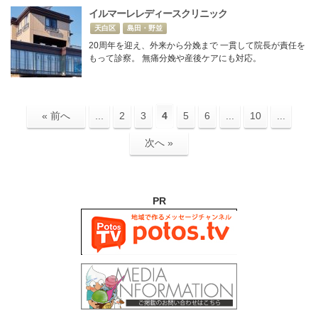
イルマーレレディースクリニック
天白区
島田・野並
20周年を迎え、外来から分娩まで 一貫して院長が責任を
もって診察。 無痛分娩や産後ケアにも対応。
« 前へ
...
2
3
4
5
6
...
10
...
次へ »
PR