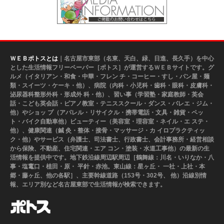
ＷＥＢポトスとは
｜名古屋市東部（名東、天白、緑、日進、長久手）を中心
とした生活情報フリーペーパー［ポトス］が運営するＷＥＢサイトです。グ
ルメ（イタリアン・和食・中華・フレン チ・コーヒー・すし・パン屋・麺
類・スイーツ・ケーキ・他）、病院（内科・小児科・歯科・眼科・皮膚科・
泌尿器科整形外科・形成外 科・他）、習い事（学習塾・家庭教師・英会
話・こども英会話・ピアノ教室・テニススクール・ダンス・バレエ・ジム・
他）やショッ プ（アパレル・リサイクル・携帯電話・文具・雑貨・ペッ
ト・バイク自動車他）ビューティー（美容室・理容室・ネイル・エ ステ・
他）、健康関連（鍼 灸・整体・接骨・マッサージ・カ イロプラクティッ
ク・他）やサービス（弁護士、司法書士、行政書士、会計事務所・経営相談
から保険、不動産、住宅関連・エア コン・塗装・水道工事他）の最新の生
活情報を提供中です。地下鉄沿線周辺駅周辺［鶴舞線：川名・いりなか・八
事・塩竃口・植田・原・ 平針・赤池。東山線：星ヶ丘・ 一社・上社・本
郷・藤ヶ丘、他の各駅］、主要幹線道路（153号・302号、 他）沿線別情
報、エリア別など名古屋東部で生活情報が検索できます。