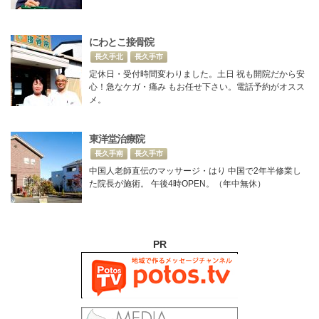
にわとこ接骨院
長久手北
長久手市
定休日・受付時間変わりました。土日 祝も開院だから安
心！急なケガ・痛み もお任せ下さい。電話予約がオスス
メ。
東洋堂治療院
長久手南
長久手市
中国人老師直伝のマッサージ・はり 中国で2年半修業し
た院長が施術。 午後4時OPEN。（年中無休）
PR