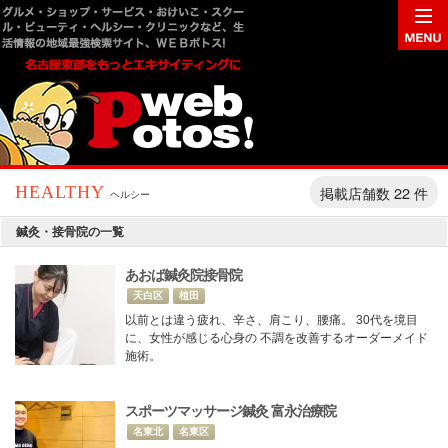
掲載店舗数 22 件
HEALTHY
ヘルシー
鍼灸・接骨院の一覧
あおば鍼灸院接骨院
天白区
植田
以前とは違う疲れ、辛さ、肩こり、腰痛。 30代を境目
に、女性が感じる心身の 不調を改善するオーダーメイド
施術。
スポーツマッサージ鍼灸 富永治療院
名東北
名東区