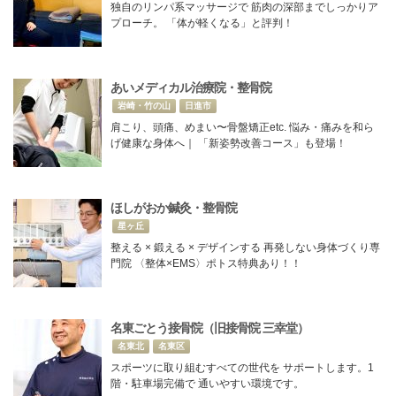
独自のリンパ系マッサージで 筋肉の深部までしっかりア
プローチ。 「体が軽くなる」と評判！
あいメディカル治療院・整骨院
岩崎・竹の山
日進市
肩こり、頭痛、めまい〜骨盤矯正etc. 悩み・痛みを和ら
げ健康な身体へ｜ 「新姿勢改善コース」も登場！
ほしがおか鍼灸・整骨院
星ヶ丘
整える × 鍛える × デザインする 再発しない身体づくり専
門院 〈整体×EMS〉ポトス特典あり！！
名東ごとう接骨院（旧接骨院 三幸堂）
名東北
名東区
スポーツに取り組むすべての世代を サポートします。1
階・駐車場完備で 通いやすい環境です。