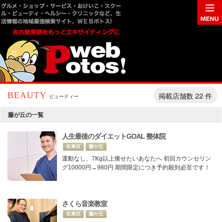
掲載店舗数 22 件
BEAUTY
ビューティー
藤が丘の一覧
人生最後のダイエットGOAL 整体院
名東区
藤が丘
運動なし、7Kg以上痩せたいあなたへ 初回カウンセリン
グ10000円→980円 期間限定につき予約殺到必至です！
さくら音楽教室
名東区
藤が丘