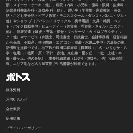
類・スイーツ・ケーキ・他）、病院（内科・小児科・歯科・眼科・皮膚科・
泌尿器科整形外科・形成外 科・他）、習い事（学習塾・家庭教師・英会
話・こども英会話・ピアノ教室・テニススクール・ダンス・バレエ・ジム・
他）やショッ プ（アパレル・リサイクル・携帯電話・文具・雑貨・ペッ
ト・バイク自動車他）ビューティー（美容室・理容室・ネイル・エ ステ・
他）、健康関連（鍼 灸・整体・接骨・マッサージ・カ イロプラクティッ
ク・他）やサービス（弁護士、司法書士、行政書士、会計事務所・経営相談
から保険、不動産、住宅関連・エア コン・塗装・水道工事他）の最新の生
活情報を提供中です。地下鉄沿線周辺駅周辺［鶴舞線：川名・いりなか・八
事・塩竃口・植田・原・ 平針・赤池。東山線：星ヶ丘・ 一社・上社・本
郷・藤ヶ丘、他の各駅］、主要幹線道路（153号・302号、 他）沿線別情
報、エリア別など名古屋東部で生活情報が検索できます。
媒体資料
お問い合わせ
会社概要
採用情報
プライバシーポリシー