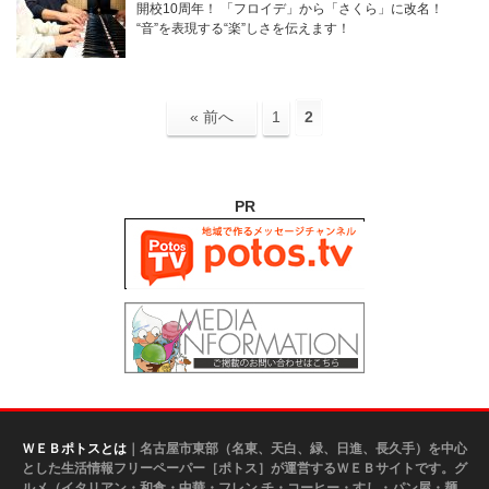
開校10周年！ 「フロイデ」から「さくら」に改名！
“音”を表現する“楽”しさを伝えます！
« 前へ
1
2
PR
ＷＥＢポトスとは
｜名古屋市東部（名東、天白、緑、日進、長久手）を中心
とした生活情報フリーペーパー［ポトス］が運営するＷＥＢサイトです。グ
ルメ（イタリアン・和食・中華・フレン チ・コーヒー・すし・パン屋・麺