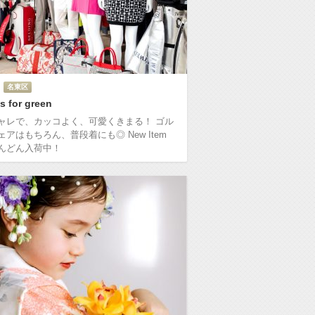
名東区
s for green
ャレで、カッコよく、可愛くきまる！ ゴル
ェアはもちろん、普段着にも◎ New Item
んどん入荷中！