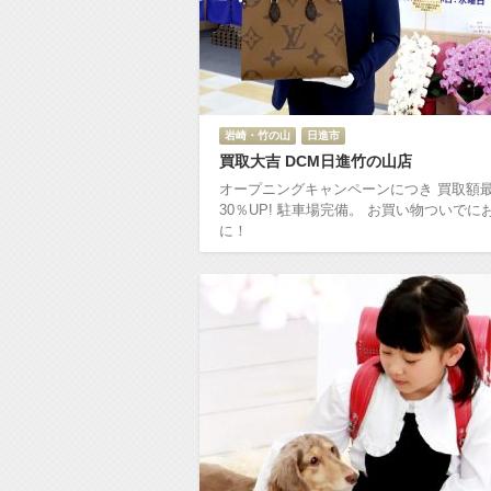
岩崎・竹の山
日進市
買取大吉 DCM日進竹の山店
オープニングキャンペーンにつき 買取額
30％UP! 駐車場完備。 お買い物ついでに
に！