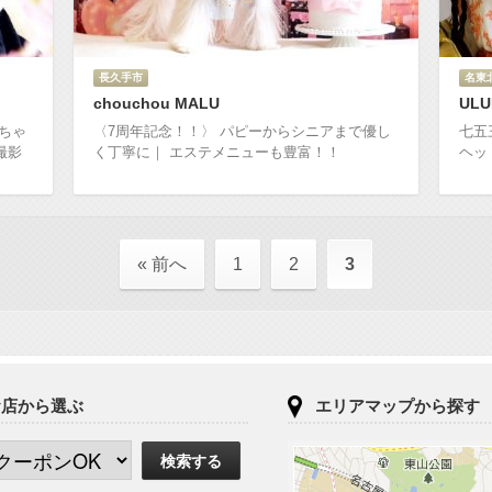
長久手市
名東
chouchou MALU
ULU
んちゃ
〈7周年記念！！〉 パピーからシニアまで優し
七五
撮影
く丁寧に｜ エステメニューも豊富！！
ヘッ
« 前へ
1
2
3
お店から選ぶ
エリアマップから探す