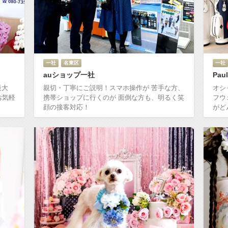
一社
名東区
一社
auショップ一社
Paul
最大
親切・丁寧にご説明！スマホ操作が 苦手な方、
オシ
お気軽
携帯ショップに行くのが 面倒な方も、明るく笑
フウ
顔の接客対応！
がど