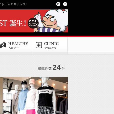
ト、ＷＥＢポトス!
24
掲載件数
件