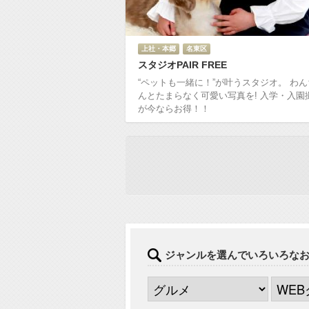
上社・本郷
名東区
スタジオPAIR FREE
“ペットも一緒に！”が叶うスタジオ。 わ
んとたまらなく可愛い写真を! 入学・入園
が今ならお得！！
ジャンルを選んでいろいろな