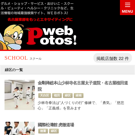
掲載店舗数 22 件
SCHOOL
スクール
緑区の一覧
金剛禅総本山少林寺名古屋太子道院・名古屋植田道
院
天白区
植田
緑区
緑南
少林寺拳法は“人づくりの行” 修練で、「勇気」「慈悲
心」「正義感」を育みます
國際松濤館 虎徹道場
徳重
緑区