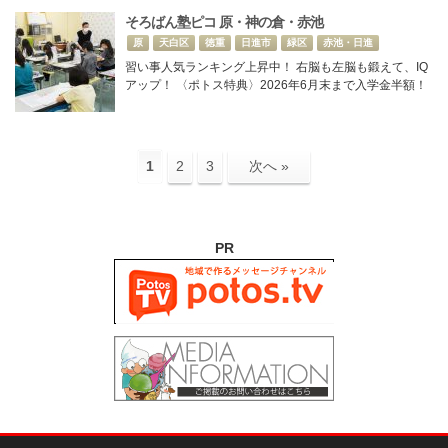
そろばん塾ピコ 原・神の倉・赤池
原
天白区
徳重
日進市
緑区
赤池・日進
習い事人気ランキング上昇中！ 右脳も左脳も鍛えて、IQ
アップ！ 〈ポトス特典〉2026年6月末まで入学金半額！
1
2
3
次へ »
PR