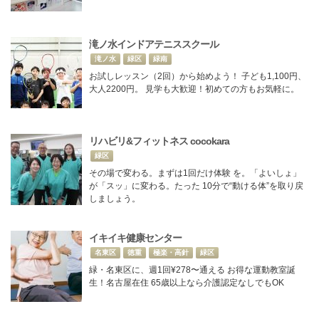
滝ノ水インドアテニススクール
滝ノ水
緑区
緑南
お試しレッスン（2回）から始めよう！ 子ども1,100円、
大人2200円。 見学も大歓迎！初めての方もお気軽に。
リハビリ&フィットネス cocokara
緑区
その場で変わる。まずは1回だけ体験 を。「よいしょ」
が「スッ」に変わる。たった 10分で“動ける体”を取り戻
しましょう。
イキイキ健康センター
名東区
徳重
極楽・高針
緑区
緑・名東区に、週1回¥278〜通える お得な運動教室誕
生！名古屋在住 65歳以上なら介護認定なしでもOK