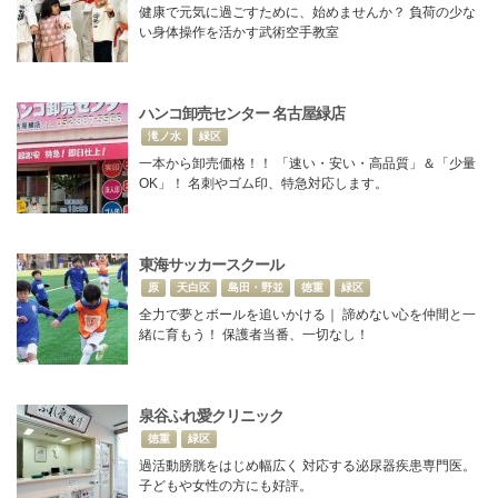
健康で元気に過ごすために、始めませんか？ 負荷の少な
い身体操作を活かす武術空手教室
ハンコ卸売センター 名古屋緑店
滝ノ水
緑区
一本から卸売価格！！ 「速い・安い・高品質」＆「少量
OK」！ 名刺やゴム印、特急対応します。
東海サッカースクール
原
天白区
島田・野並
徳重
緑区
全力で夢とボールを追いかける｜ 諦めない心を仲間と一
緒に育もう！ 保護者当番、一切なし！
泉谷ふれ愛クリニック
徳重
緑区
過活動膀胱をはじめ幅広く 対応する泌尿器疾患専門医。
子どもや女性の方にも好評。