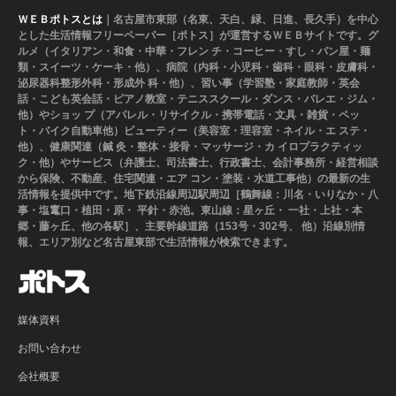
ＷＥＢポトスとは
｜名古屋市東部（名東、天白、緑、日進、長久手）を中心
とした生活情報フリーペーパー［ポトス］が運営するＷＥＢサイトです。グ
ルメ（イタリアン・和食・中華・フレン チ・コーヒー・すし・パン屋・麺
類・スイーツ・ケーキ・他）、病院（内科・小児科・歯科・眼科・皮膚科・
泌尿器科整形外科・形成外 科・他）、習い事（学習塾・家庭教師・英会
話・こども英会話・ピアノ教室・テニススクール・ダンス・バレエ・ジム・
他）やショッ プ（アパレル・リサイクル・携帯電話・文具・雑貨・ペッ
ト・バイク自動車他）ビューティー（美容室・理容室・ネイル・エ ステ・
他）、健康関連（鍼 灸・整体・接骨・マッサージ・カ イロプラクティッ
ク・他）やサービス（弁護士、司法書士、行政書士、会計事務所・経営相談
から保険、不動産、住宅関連・エア コン・塗装・水道工事他）の最新の生
活情報を提供中です。地下鉄沿線周辺駅周辺［鶴舞線：川名・いりなか・八
事・塩竃口・植田・原・ 平針・赤池。東山線：星ヶ丘・ 一社・上社・本
郷・藤ヶ丘、他の各駅］、主要幹線道路（153号・302号、 他）沿線別情
報、エリア別など名古屋東部で生活情報が検索できます。
媒体資料
お問い合わせ
会社概要