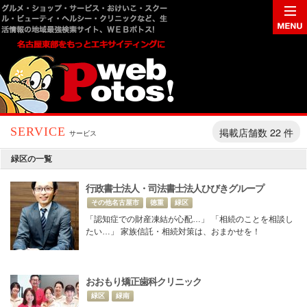
掲載店舗数 22 件
SERVICE
サービス
緑区の一覧
行政書士法人・司法書士法人ひびきグループ
その他名古屋市
徳重
緑区
「認知症での財産凍結が心配…」 「相続のことを相談し
たい…」 家族信託・相続対策は、おまかせを！
おおもり矯正歯科クリニック
緑区
緑南