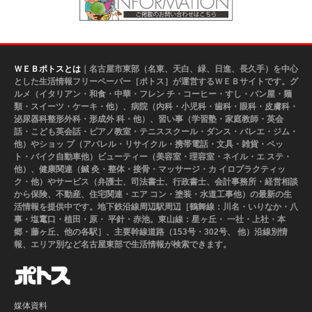
ＷＥＢポトスとは
｜名古屋市東部（名東、天白、緑、日進、長久手）を中心
とした生活情報フリーペーパー［ポトス］が運営するＷＥＢサイトです。グ
ルメ（イタリアン・和食・中華・フレン チ・コーヒー・すし・パン屋・麺
類・スイーツ・ケーキ・他）、病院（内科・小児科・歯科・眼科・皮膚科・
泌尿器科整形外科・形成外 科・他）、習い事（学習塾・家庭教師・英会
話・こども英会話・ピアノ教室・テニススクール・ダンス・バレエ・ジム・
他）やショッ プ（アパレル・リサイクル・携帯電話・文具・雑貨・ペッ
ト・バイク自動車他）ビューティー（美容室・理容室・ネイル・エ ステ・
他）、健康関連（鍼 灸・整体・接骨・マッサージ・カ イロプラクティッ
ク・他）やサービス（弁護士、司法書士、行政書士、会計事務所・経営相談
から保険、不動産、住宅関連・エア コン・塗装・水道工事他）の最新の生
活情報を提供中です。地下鉄沿線周辺駅周辺［鶴舞線：川名・いりなか・八
事・塩竃口・植田・原・ 平針・赤池。東山線：星ヶ丘・ 一社・上社・本
郷・藤ヶ丘、他の各駅］、主要幹線道路（153号・302号、 他）沿線別情
報、エリア別など名古屋東部で生活情報が検索できます。
媒体資料