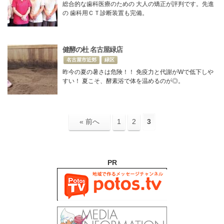
総合的な歯科医療のための 大人の矯正が評判です。先進
の 歯科用ＣＴ診断装置も完備。
健酵の杜 名古屋緑店
名古屋市近郊
緑区
昨今の夏の暑さは危険！！ 免疫力と代謝がWで低下しや
すい！ 夏こそ、酵素浴で体を温めるのが◎。
« 前へ
1
2
3
PR