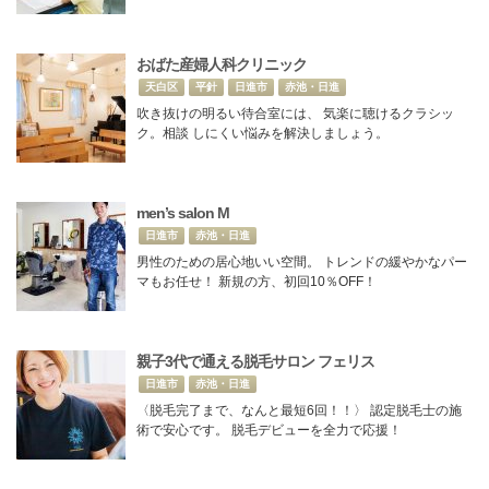
おばた産婦人科クリニック
天白区
平針
日進市
赤池・日進
吹き抜けの明るい待合室には、 気楽に聴けるクラシッ
ク。相談 しにくい悩みを解決しましょう。
men’s salon M
日進市
赤池・日進
男性のための居心地いい空間。 トレンドの緩やかなパー
マもお任せ！ 新規の方、初回10％OFF！
親子3代で通える脱毛サロン フェリス
日進市
赤池・日進
〈脱毛完了まで、なんと最短6回！！〉 認定脱毛士の施
術で安心です。 脱毛デビューを全力で応援！