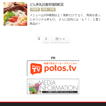
どん丼丸日進市浅田町店
日進市
赤池・日進
メニューは100種類以上！海鮮だけで なく、馬肉を使っ
たオリジナル丼も◎。 さらに店内には「え？！」と驚く
商品が！
1
2
次へ »
PR