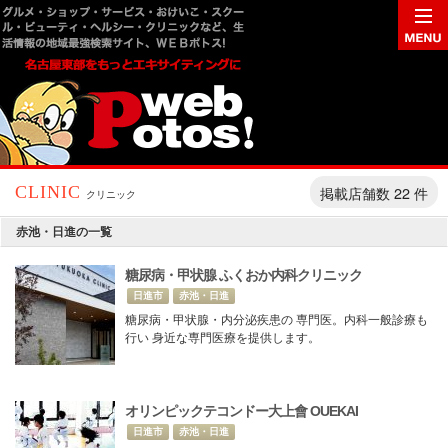
掲載店舗数 22 件
CLINIC
クリニック
赤池・日進の一覧
糖尿病・甲状腺 ふくおか内科クリニック
日進市
赤池・日進
糖尿病・甲状腺・内分泌疾患の 専門医。内科一般診療も
行い 身近な専門医療を提供します。
オリンピックテコンドー大上會 OUEKAI
日進市
赤池・日進