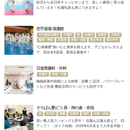
幼児から全日本チャンピオンまで、楽しく練習に 取り組
んでいます！礼儀礼節も身につきますよ！
空手道場 清凛館
その他名古屋市
千種区
原
名東北
名東区
天白区
島田・野並
日進市
赤池・日進
長久手北
長久手市
“心身練磨”強い心と身体を鍛えます。子どもから 大人ま
で、現在全8道場、新規生募集中！
日進胃腸科・外科
日進市
赤池・日進
極細経鼻内視鏡による検査・診断 に定評。パワープレー
トなど先進 機器活用のリハビリも好評です。
そろばん塾ピコ 原・神の倉・赤池
原
天白区
徳重
日進市
緑区
赤池・日進
習い事人気ランキング上昇中！ 右脳も左脳も鍛えて、IQ
アップ！ 〈ポトス特典〉2026年6月末まで入学金半額！