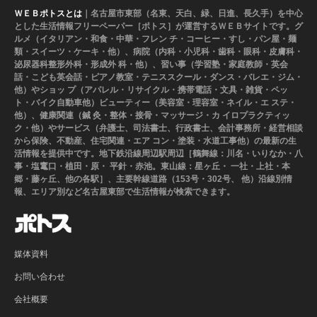
ＷＥＢポトスとは
｜名古屋市東部（名東、天白、緑、日進、長久手）を中心
とした生活情報フリーペーパー［ポトス］が運営するＷＥＢサイトです。グ
ルメ（イタリアン・和食・中華・フレン チ・コーヒー・すし・パン屋・麺
類・スイーツ・ケーキ・他）、病院（内科・小児科・歯科・眼科・皮膚科・
泌尿器科整形外科・形成外 科・他）、習い事（学習塾・家庭教師・英会
話・こども英会話・ピアノ教室・テニススクール・ダンス・バレエ・ジム・
他）やショッ プ（アパレル・リサイクル・携帯電話・文具・雑貨・ペッ
ト・バイク自動車他）ビューティー（美容室・理容室・ネイル・エ ステ・
他）、健康関連（鍼 灸・整体・接骨・マッサージ・カ イロプラクティッ
ク・他）やサービス（弁護士、司法書士、行政書士、会計事務所・経営相談
から保険、不動産、住宅関連・エア コン・塗装・水道工事他）の最新の生
活情報を提供中です。地下鉄沿線周辺駅周辺［鶴舞線：川名・いりなか・八
事・塩竃口・植田・原・ 平針・赤池。東山線：星ヶ丘・ 一社・上社・本
郷・藤ヶ丘、他の各駅］、主要幹線道路（153号・302号、 他）沿線別情
報、エリア別など名古屋東部で生活情報が検索できます。
媒体資料
お問い合わせ
会社概要